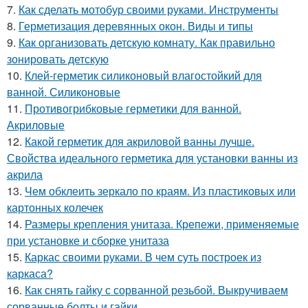
7.
Как сделать мотобур своими руками. Инструменты
8.
Герметизация деревянных окон. Виды и типы
9.
Как организовать детскую комнату. Как правильно
зонировать детскую
10.
Клей-герметик силиконовый влагостойкий для
ванной. Силиконовые
11.
Противогрибковые герметики для ванной.
Акриловые
12.
Какой герметик для акриловой ванны лучше.
Свойства идеального герметика для установки ванны из
акрила
13.
Чем обклеить зеркало по краям. Из пластиковых или
картонных колечек
14.
Размеры крепления унитаза. Крепежи, применяемые
при установке и сборке унитаза
15.
Каркас своими руками. В чем суть построек из
каркаса?
16.
Как снять гайку с сорванной резьбой. Выкручиваем
сорванные болты и гайки