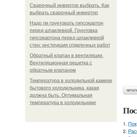
Сварочный инвертор выбрать. Как
выбрать сварочный инвертор
Надо ли грунтовать гипсокартон
перед шпаклевкой. Грунтовка
гипсокартона перед шпаклевкой
стен: инструкция отделочных работ
Обратный клапан в вентиляции.
Вентиляционная решетка с
обратным клапаном
Температура в холодильной камере
бытового холодильника, какая
читат
должна быть. Оптимальная
температура в холодильнике
Пос
1.
Пок
2.
Рас