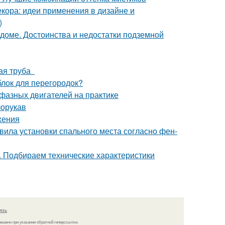
кора: идеи применения в дизайне и
)
 доме. Достоинства и недостатки подземной
ная труба
блок для перегородок?
фазных двигателей на практике
лорукав
жения
вила установки спального места согласно фен-
. Подбираем технические характеристики
язь
решено при указании обратной гиперссылки.