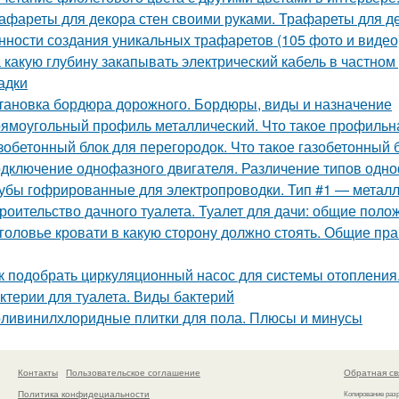
афареты для декора стен своими руками. Трафареты для де
нности создания уникальных трафаретов (105 фото и видео
 какую глубину закапывать электрический кабель в частном
адки
тановка бордюра дорожного. Бордюры, виды и назначение
ямоугольный профиль металлический. Что такое профиль
зобетонный блок для перегородок. Что такое газобетонный 
дключение однофазного двигателя. Различение типов одно
убы гофрированные для электропроводки. Тип #1 — метал
роительство дачного туалета. Туалет для дачи: общие поло
головье кровати в какую сторону должно стоять. Общие пра
к подобрать циркуляционный насос для системы отопления
ктерии для туалета. Виды бактерий
ливинилхлоридные плитки для пола. Плюсы и минусы
Контакты
Пользовательское соглашение
Обратная св
Политика конфидециальности
Копирование раз