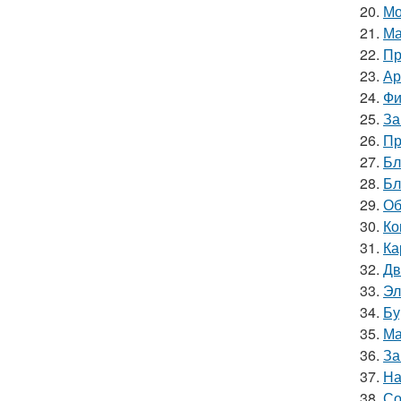
20.
Мо
21.
Ма
22.
Пр
23.
Ар
24.
Фи
25.
За
26.
Пр
27.
Бл
28.
Бл
29.
Об
30.
Ко
31.
Ка
32.
Дв
33.
Эл
34.
Бу
35.
Ма
36.
За
37.
На
38.
Со