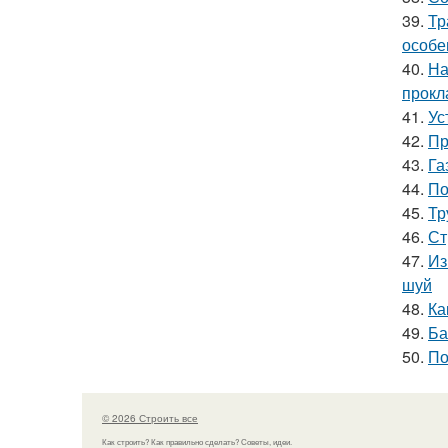
39.
Тр
особе
40.
На
прокл
41.
Ус
42.
Пр
43.
Га
44.
По
45.
Тр
46.
Ст
47.
Из
шуй
48.
Ка
49.
Ба
50.
По
© 2026 Строить все
Как строить? Как правильно сделать? Советы, идеи.