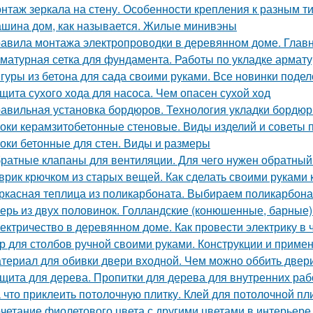
нтаж зеркала на стену. Особенности крепления к разным т
шина дом, как называется. Жилые минивэны
авила монтажа электропроводки в деревянном доме. Глав
матурная сетка для фундамента. Работы по укладке армат
гуры из бетона для сада своими руками. Все новинки подел
щита сухого хода для насоса. Чем опасен сухой ход
авильная установка бордюров. Технология укладки бордюр
оки керамзитобетонные стеновые. Виды изделий и советы 
оки бетонные для стен. Виды и размеры
ратные клапаны для вентиляции. Для чего нужен обратный
врик крючком из старых вещей. Как сделать своими руками 
ркасная теплица из поликарбоната. Выбираем поликарбона
ерь из двух половинок. Голландские (конюшенные, барные)
ектричество в деревянном доме. Как провести электрику в
р для столбов ручной своими руками. Конструкции и приме
териал для обивки двери входной. Чем можно оббить двер
щита для дерева. Пропитки для дерева для внутренних раб
 что приклеить потолочную плитку. Клей для потолочной пл
четание фиолетового цвета с другими цветами в интерьере