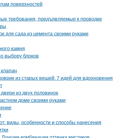
ипам поверхностей
ные требования, предъявляемые к проводке
уры
ок для сада из цемента своими руками
ного камня
по выбору блоков
 клапан
коврик из старых вещей: 7 идей для вдохновения
т
 двери из двух половинок
 частном доме своими руками
нение
и
от: виды, особенности и способы нанесения
итки
. Лучшие комбинации оттенка мистиков