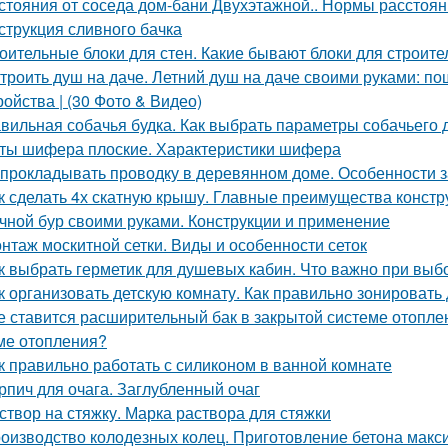
стояния от соседа дом-бани Двухэтажной.. Нормы расстояни
струкция сливного бачка
оительные блоки для стен. Какие бывают блоки для строите
троить душ на даче. Летний душ на даче своими руками: по
ройства | (30 Фото & Видео)
вильная собачья будка. Как выбрать параметры собачьего 
ты шифера плоские. Характеристики шифера
 прокладывать проводку в деревянном доме. Особенности 
к сделать 4х скатную крышу. Главные преимущества констру
чной бур своими руками. Конструкции и применение
нтаж москитной сетки. Виды и особенности сеток
к выбрать герметик для душевых кабин. Что важно при выб
к организовать детскую комнату. Как правильно зонировать
е ставится расширительный бак в закрытой системе отопле
ме отопления?
к правильно работать с силиконом в ванной комнате
рпич для очага. Заглубленный очаг
створ на стяжку. Марка раствора для стяжки
оизводство колодезных колец. Приготовление бетона макс