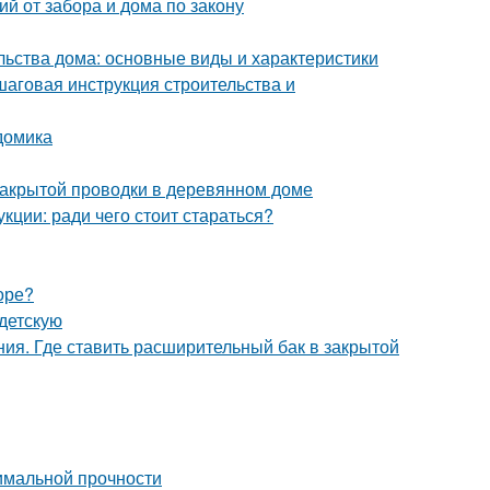
й от забора и дома по закону
льства дома: основные виды и характеристики
шаговая инструкция строительства и
домика
закрытой проводки в деревянном доме
кции: ради чего стоит стараться?
оре?
 детскую
ния. Где ставить расширительный бак в закрытой
имальной прочности