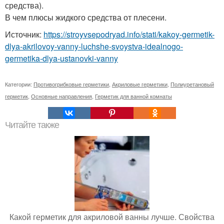
средства).
В чем плюсы жидкого средства от плесени.
Источник:
https://stroyvsepodryad.info/stati/kakoy-germetik-
dlya-akrilovoy-vanny-luchshe-svoystva-idealnogo-
germetika-dlya-ustanovki-vanny
Категории:
Противогрибковые герметики
,
Акриловые герметики
,
Полиуретановый
герметик
,
Основные направления
,
Герметик для ванной комнаты
Читайте также
Какой герметик для акриловой ванны лучше. Свойства