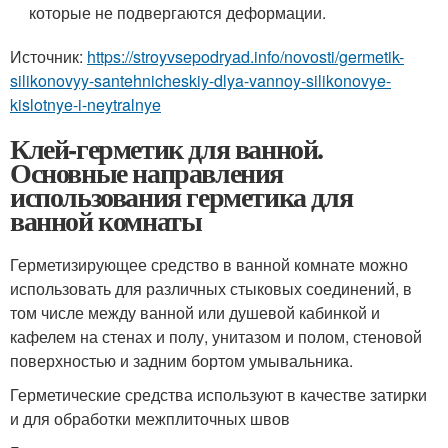
которые не подвергаются деформации.
Источник:
https://stroyvsepodryad.info/novosti/germetik-
silikonovyy-santehnicheskiy-dlya-vannoy-silikonovye-
kislotnye-i-neytralnye
Клей-герметик для ванной.
Основные направления
использования герметика для
ванной комнаты
Герметизирующее средство в ванной комнате можно
использовать для различных стыковых соединений, в
том числе между ванной или душевой кабинкой и
кафелем на стенах и полу, унитазом и полом, стеновой
поверхностью и задним бортом умывальника.
Герметические средства используют в качестве затирки
и для обработки межплиточных швов