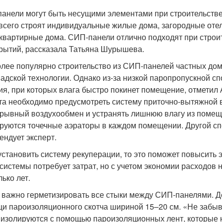
анели могут быть несущими элементами при строительств
всего строят индивидуальные жилые дома, загородные оте
квартирные дома. СИП-панели отлично подходят при строит
рытий, рассказала Татьяна Шурышева.
лее популярно строительство из СИП-панелей частных дом
надской технологии. Однако из-за низкой паропропускной с
ия, при которых влага быстро покинет помещение, отметил 
та необходимо предусмотреть систему приточно-вытяжной 
рывный воздухообмен и устранять лишнюю влагу из помеще
руются точечные аэраторы в каждом помещении. Другой сп
ендует эксперт.
установить систему рекуперации, то это поможет повысить
 системы потребует затрат, но с учетом экономии расходов
ько лет.
 важно герметизировать все стыки между СИП-панелями. Д
и пароизоляционного скотча шириной 15–20 см. «Не забы
 изолируются с помощью пароизоляционных лент, которые 