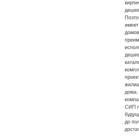
кирпи
дешев
Поэто
имеет
домов
преим
испол
дешев
катал
компл
проек
жилищ
дома.
компа
СИП п
будущ
до по
доста