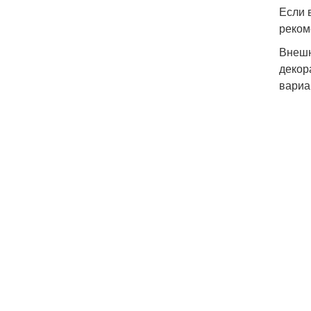
Если 
реком
Внешн
декор
вариа