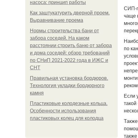
насоса: принцип работы
СИП-п
Как заштукатурить дверной проем.
чаще 
Выравнивание проема
много
перек
Нормы строительства бани от
забора соседей. На каком
Наибо
расстоянии строить баню от забора
по ка
и дома соседей: обзор требований
услов
по СНиП 2021-2022 года в ИЖС и
проек
СНТ
непре
монти
Правильная установка бордюров.
реком
Технология укладки бордюрного
камня
Если 
такой
Пластиковые колодезные кольца.
нескол
Особенности использования
пластиковых колец для колодца
Также
помощ
также