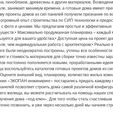
ча, пеноблоков, древесины и других материалов. Возведени
ле, занимает минимум времени, а готовые дома имеют пре
му проекты домов из сип панелей получили признание по
 огромный опыт строительства по СИП технологии и предо
 с фото и ценами. Мы предлагаем простые и эффективны
уществ:• Максимально продуманная планировка – каждый 
ьзуется для вашего удобства;• Доступная цена на проект до
ле, чем индивидуальная работа с архитектором;• Реально 
оге были неоднократно построены, учтены все особенности 
ект и стоимость материалов для сборки точно известны зар
тов постоянно пополняется новыми, проработанными идея
а воспользуйтесь каталогом готовых проектов домов из си
 Оцените внешний вид, планировку, количество жилых комн
нии «ЭКОПАН-инжиниринг» постарались придать каждому п
анелей позволяет строить дома самой различной конфигур
его жилища, вы можете рассчитывать на помощь наших спец
лучения дома «под ключ». Для того чтобы стать счастливы
точно позвонить, и уже через несколько дней мы начнем стр