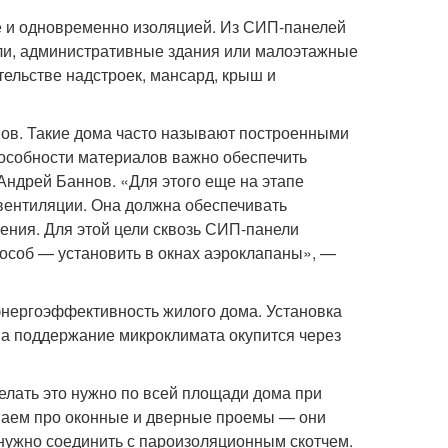
е и одновременно изоляцией. Из СИП-панелей
ли, административные здания или малоэтажные
ельстве надстроек, мансард, крыш и
ов. Такие дома часто называют построенными
пособности материалов важно обеспечить
Андрей Баннов. «Для этого еще на этапе
вентиляции. Она должна обеспечивать
ния. Для этой цели сквозь СИП-панели
особ — установить в окнах аэроклапаны», —
 энергоэффективность жилого дома. Установка
 на поддержание микроклимата окупится через
елать это нужно по всей площади дома при
ваем про оконные и дверные проемы — они
нужно соединить с пароизоляционным скотчем.