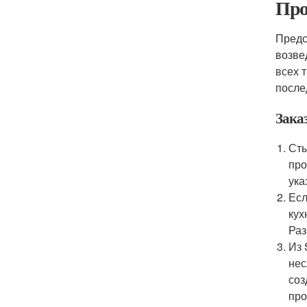
Про
Предс
возве
всех 
после
Зака
Сты
про
ука
Есл
кух
Раз
Из 
нес
соз
про