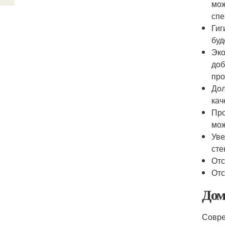
мож
спе
Гиг
буд
Эко
доб
про
Дол
кач
Про
мож
Уве
сте
Отс
Отс
Дом
Совре