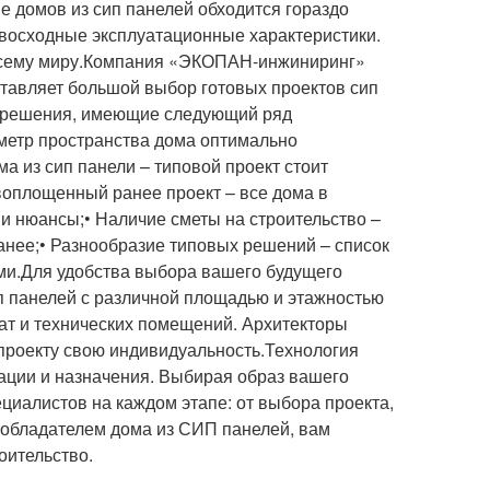
е домов из сип панелей обходится гораздо
восходные эксплуатационные характеристики.
 всему миру.Компания «ЭКОПАН-инжиниринг»
ставляет большой выбор готовых проектов сип
е решения, имеющие следующий ряд
метр пространства дома оптимально
ма из сип панели – типовой проект стоит
воплощенный ранее проект – все дома в
и нюансы;• Наличие сметы на строительство –
анее;• Разнообразие типовых решений – список
ми.Для удобства выбора вашего будущего
п панелей с различной площадью и этажностью
ат и технических помещений. Архитекторы
роекту свою индивидуальность.Технология
ации и назначения. Выбирая образ вашего
иалистов на каждом этапе: от выбора проекта,
м обладателем дома из СИП панелей, вам
оительство.