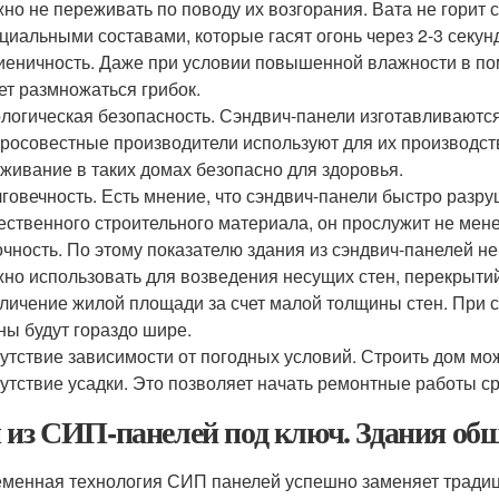
но не переживать по поводу их возгорания. Вата не горит
циальными составами, которые гасят огонь через 2-3 секун
иеничность. Даже при условии повышенной влажности в пом
ет размножаться грибок.
логическая безопасность. Сэндвич-панели изготавливаются
росовестные производители используют для их производст
живание в таких домах безопасно для здоровья.
говечность. Есть мнение, что сэндвич-панели быстро разру
ественного строительного материала, он прослужит не мене
чность. По этому показателю здания из сэндвич-панелей н
но использовать для возведения несущих стен, перекрытий
личение жилой площади за счет малой толщины стен. При с
ны будут гораздо шире.
утствие зависимости от погодных условий. Строить дом можн
утствие усадки. Это позволяет начать ремонтные работы с
 из СИП-панелей под ключ. Здания общ
менная технология СИП панелей успешно заменяет традиц