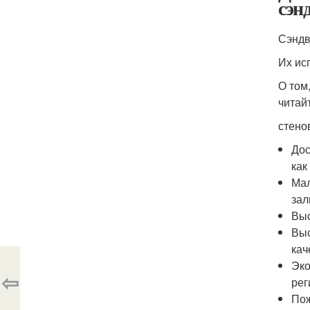
сэн
Сэндв
Их ис
О том
читайт
стено
Дос
как
Мал
зал
Выс
Выс
кач
Эко
⇦
рег
Пож