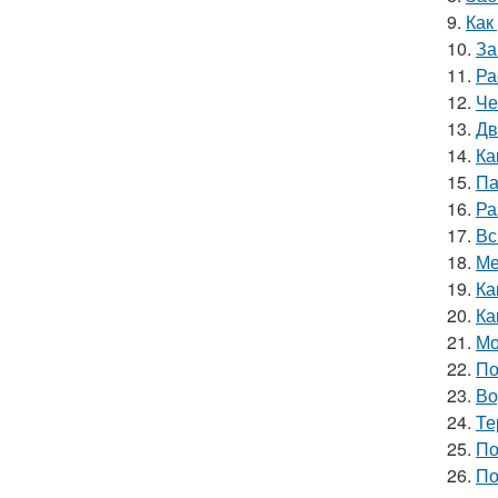
9.
Как
10.
За
11.
Ра
12.
Че
13.
Дв
14.
Ка
15.
Па
16.
Ра
17.
Вс
18.
Ме
19.
Ка
20.
Ка
21.
Мо
22.
По
23.
Во
24.
Те
25.
По
26.
По