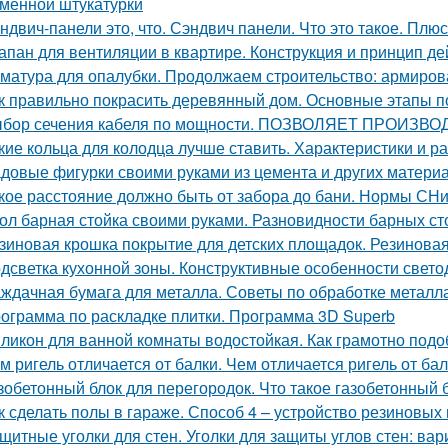
мённой штукатурки
ндвич-панели это, что. Сэндвич панели. Что это такое. Плю
апан для вентиляции в квартире. Конструкция и принцип де
матура для опалубки. Продолжаем строительство: армиров
к правильно покрасить деревянный дом. Основные этапы п
бор сечения кабеля по мощности. ПОЗВОЛЯЕТ ПРОИ
кие кольца для колодца лучше ставить. Характеристики и р
довые фигурки своими руками из цемента и других материал
кое расстояние должно быть от забора до бани. Нормы СН
ол барная стойка своими руками. Разновидности барных ст
зиновая крошка покрытие для детских площадок. Резинова
дсветка кухонной зоны. Конструктивные особенности свето
ждачная бумага для металла. Советы по обработке металл
ограмма по раскладке плитки. Программа 3D Superb
ликон для ванной комнаты водостойкая. Как грамотно подо
м ригель отличается от балки. Чем отличается ригель от ба
зобетонный блок для перегородок. Что такое газобетонный 
к сделать полы в гараже. Способ 4 – устройство резиновых
щитные уголки для стен. Уголки для защиты углов стен: ва