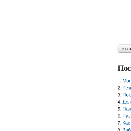
читат
Пос
1.
Мон
2.
Рез
3.
Пок
4.
Дел
5.
Пан
6.
Час
7.
Как
8.
Заб