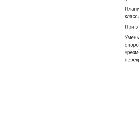
Плани
класс
При э
Умень
опоро
чрезм
перек