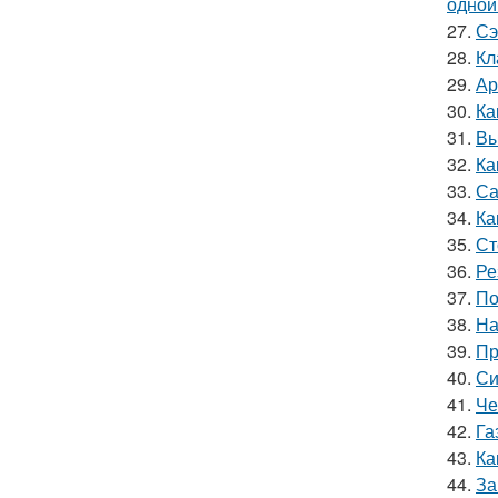
однои
27.
Сэ
28.
Кл
29.
Ар
30.
Ка
31.
Вы
32.
Ка
33.
Са
34.
Ка
35.
Ст
36.
Ре
37.
По
38.
На
39.
Пр
40.
Си
41.
Че
42.
Га
43.
Ка
44.
За