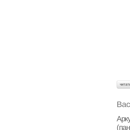
читат
Вас
Арк
(пан