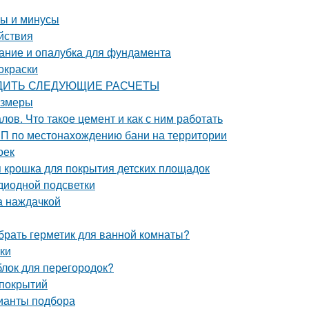
сы и минусы
йствия
ание и опалубка для фундамента
окраски
ЗВОДИТЬ СЛЕДУЮЩИЕ РАСЧЕТЫ
азмеры
ов. Что такое цемент и как с ним работать
иП по местонахождению бани на территории
оек
я крошка для покрытия детских площадок
диодной подсветки
а наждачкой
брать герметик для ванной комнаты?
лки
блок для перегородок?
 покрытий
рианты подбора