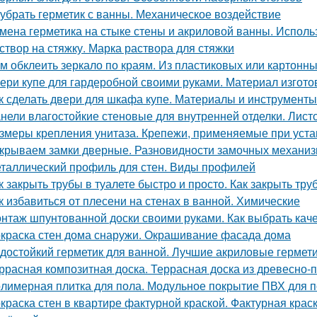
 убрать герметик с ванны. Механическое воздействие
мена герметика на стыке стены и акриловой ванны. Исполь
створ на стяжку. Марка раствора для стяжки
м обклеить зеркало по краям. Из пластиковых или картонны
ери купе для гардеробной своими руками. Материал изгот
к сделать двери для шкафа купе. Материалы и инструменты
нели влагостойкие стеновые для внутренней отделки. Лист
змеры крепления унитаза. Крепежи, применяемые при устан
крываем замки дверные. Разновидности замочных механи
таллический профиль для стен. Виды профилей
к закрыть трубы в туалете быстро и просто. Как закрыть тру
к избавиться от плесени на стенах в ванной. Химические
нтаж шпунтованной доски своими руками. Как выбрать ка
краска стен дома снаружи. Окрашивание фасада дома
достойкий герметик для ванной. Лучшие акриловые гермети
ррасная композитная доска. Террасная доска из древесно-
лимерная плитка для пола. Модульное покрытие ПВХ для п
краска стен в квартире фактурной краской. Фактурная краск