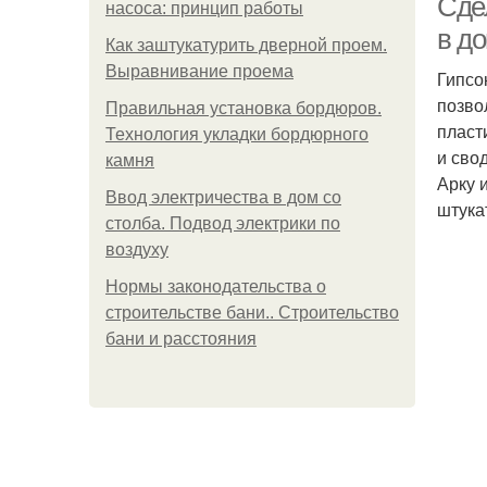
Сдел
насоса: принцип работы
в д
Как заштукатурить дверной проем.
Выравнивание проема
Гипсо
позво
Правильная установка бордюров.
пласт
Технология укладки бордюрного
и сво
камня
Арку 
Ввод электричества в дом со
штука
столба. Подвод электрики по
воздуху
Нормы законодательства о
строительстве бани.. Строительство
бани и расстояния