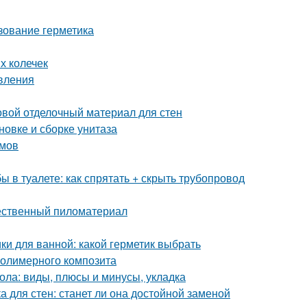
зование герметика
х колечек
овления
овой отделочный материал для стен
овке и сборке унитаза
змов
бы в туалете: как спрятать + скрыть трубопровод
чественный пиломатериал
ки для ванной: какой герметик выбрать
полимерного композита
ола: виды, плюсы и минусы, укладка
а для стен: станет ли она достойной заменой