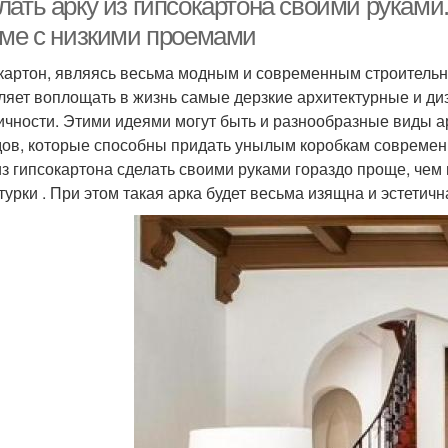
ать арку из гипсокартона своими руками.
оме с низкими проемами
картон, являясь весьма модным и современным строительн
ляет воплощать в жизнь самые дерзкие архитектурные и диз
ичности. Этими идеями могут быть и разнообразные виды 
дов, которые способны придать унылым коробкам современ
из гипсокартона сделать своими руками гораздо проще, че
турки . При этом такая арка будет весьма изящна и эстетичн