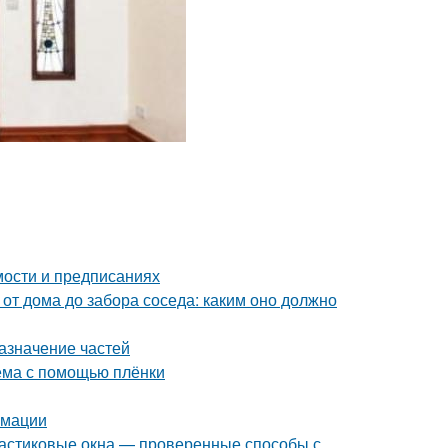
мости и предписаниях
 от дома до забора соседа: каким оно должно
азначение частей
оёма с помощью плёнки
рмации
пластиковые окна — проверенные способы с