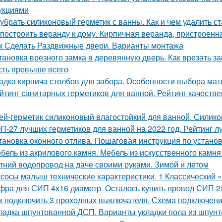
укциями
 убрать силиконовый герметик с ванны. Как и чем удалить с
 построить веранду к дому. Кирпичная веранда, пристроенн
к Сделать Раздвижные двери. Варианты монтажа
тановка врезного замка в деревянную дверь. Как врезать за
сть превыше всего
адка кирпича столбов для забора. Особенности выбора мат
йтинг санитарных герметиков для ванной. Рейтинг качеств
ей-герметик силиконовый влагостойкий для ванной. Силик
П-27 лучших герметиков для ванной на 2022 год. Рейтинг л
тановка оконного отлива. Пошаговая инструкция по устано
бель из акрилового камня. Мебель из искусственного камн
тний водопровод на даче своими руками. Зимой и летом
сосы малыш технические характеристики. 1 Классический
фра для СИП 4х16 диаметр. Осталось купить провод СИП 2
к подключить 3 проходных выключателя. Схема подключени
ладка шпунтованной ДСП. Варианты укладки пола из шпун