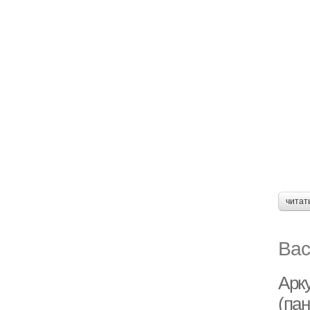
читат
Вас
Арк
(пан