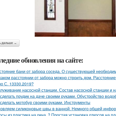
ь дальше →
ледние обновления на сайте:
стояние бани от забора соседа. О существующей необходи
каком расстоянии от забора можно строить дом. Расстояние
по С. 13330.2019?
луживание насосной станции. Состав насосной станции и н
 сделать прудик на даче своими руками. Обустройство вод
 сделать мотобур своими руками. Инструменты
овляем силиконовые швы в ванной. Немного общей инфо
осы из пластика на окна. ? Простая установка откосов на 