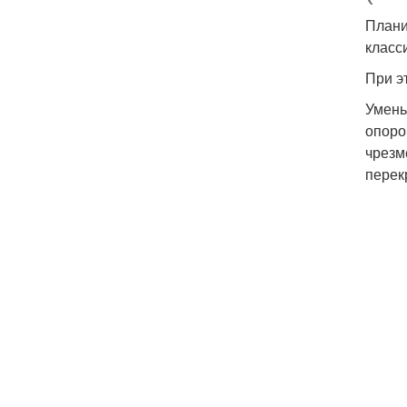
Плани
класс
При э
Умень
опоро
чрезм
перек