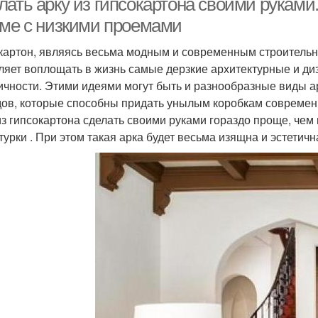
ать арку из гипсокартона своими руками.
оме с низкими проемами
картон, являясь весьма модным и современным строительн
ляет воплощать в жизнь самые дерзкие архитектурные и диз
ичности. Этими идеями могут быть и разнообразные виды 
дов, которые способны придать унылым коробкам современ
из гипсокартона сделать своими руками гораздо проще, че
турки . При этом такая арка будет весьма изящна и эстетичн