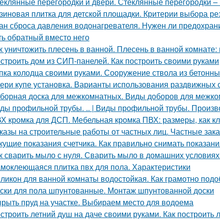
еклянные перегородки и двери. Стеклянные перегородки – 
зиновая плитка для детской площадки. Критерии выбора ре
ан сброса давления водонагревателя. Нужен ли предохран
ть обратный вместо него
к уничтожить плесень в ванной. Плесень в ванной комнате:
строить дом из СИП-панелей. Как построить своими руками
пка колодца своими руками. Сооружение ствола из бетонны
ери купе установка. Варианты использования раздвижных 
борная доска для межкомнатных. Виды доборов для межк
ды профильной трубы. .. | Виды профильной трубы. Произ
Х кромка для ДСП. Мебельная кромка ПВХ: размеры, как к
казы на строительные работы от частных лиц. Частные зака
кущие показания счетчика. Как правильно снимать показани
к сварить мыло с нуля. Сварить мыло в домашних условиях
моклеющаяся плитка пвх для пола. Характеристики
ликон для ванной комнаты водостойкая. Как грамотно подо
ски для пола шпунтованные. Монтаж шпунтованной доски
рыть пруд на участке. Выбираем место для водоема
строить летний душ на даче своими руками. Как построить 