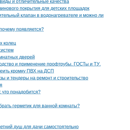
виды и отличительные качества
зинового покрытия для детских площадок
ительный клапан в водонагревателе и можно ли
 почему появляется?
х колец
систем
омнатных дверей
водство и применение профтрубы. ГОСТы и ТУ.
леить кромку ПВХ на ДСП
зы и тендеры на ремонт и строительство
я
: что понадобится?
брать герметик для ванной комнаты?
летний душ для дачи самостоятельно