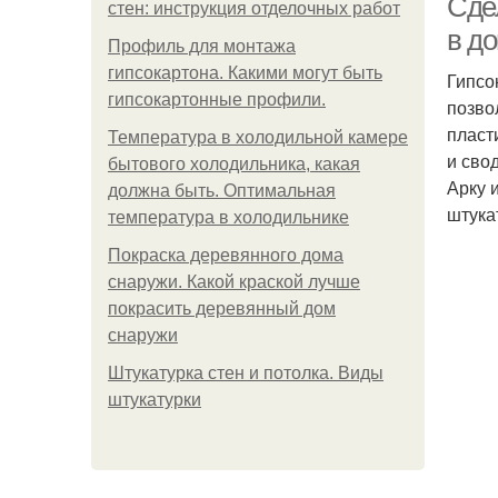
Сдел
стен: инструкция отделочных работ
в д
Профиль для монтажа
гипсокартона. Какими могут быть
Гипсо
гипсокартонные профили.
позво
пласт
Температура в холодильной камере
и сво
бытового холодильника, какая
Арку 
должна быть. Оптимальная
штука
температура в холодильнике
Покраска деревянного дома
снаружи. Какой краской лучше
покрасить деревянный дом
снаружи
Штукатурка стен и потолка. Виды
штукатурки