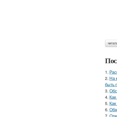
читат
Пос
1.
Рас
2.
На 
быть 
3.
Обс
4.
Как
5.
Как
6.
Обн
7.
Отк