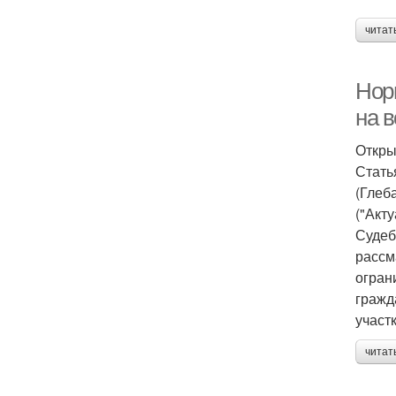
читат
Норм
на в
Откры
Стать
(Глеба
("Акт
Судеб
рассм
огран
гражд
участк
читат