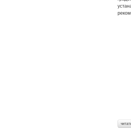
устан
реком
читат