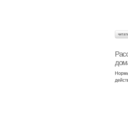
читат
Рас
дом
Нормы
дейст