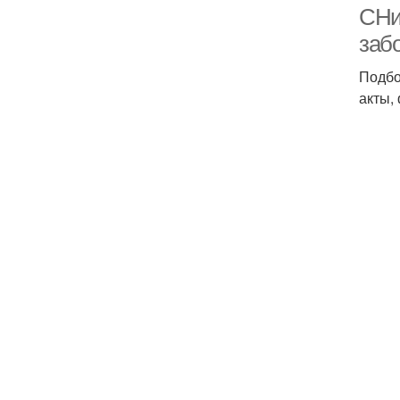
СНи
заб
Подбо
акты,