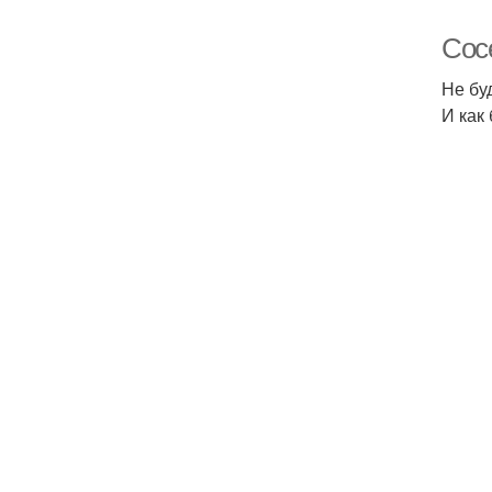
Сосе
Не бу
И как