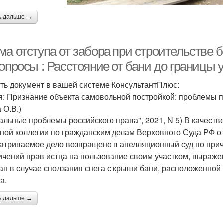
ь дальше →
а отступа от забора при строительстве б
опросы : Расстояние от бани до границы 
ть документ в вашей системе КонсультантПлюс:
я: Признание объекта самовольной постройкой: проблемы 
 О.В.)
уальные проблемы российского права", 2021, N 5) В качес
ной коллегии по гражданским делам Верховного Суда РФ от 
атриваемое дело возвращено в апелляционный суд по причи
ичений прав истца на пользование своим участком, выраже
ан в случае сползания снега с крыши бани, расположенной 
а.
ь дальше →