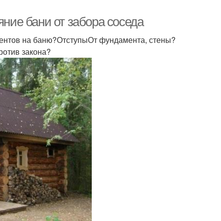
яние бани от забора соседа
ментов на баню?ОтступыОт фундамента, стены?
ротив закона?