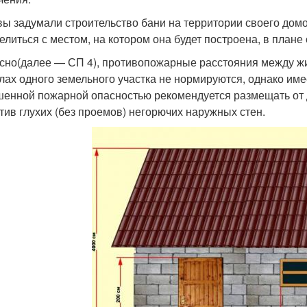
вы задумали строительство бани на территории своего дом
елиться с местом, на котором она будет построена, в пла
сно(далее — СП 4), противопожарные расстояния между ж
лах одного земельного участка не нормируются, однако имее
енной пожарной опасностью рекомендуется размещать от 
тив глухих (без проемов) негорючих наружных стен.