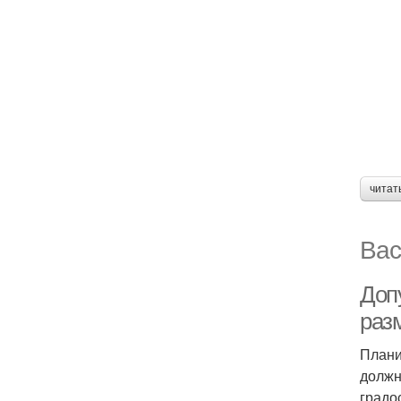
читат
Вас
Доп
раз
Плани
должн
градо