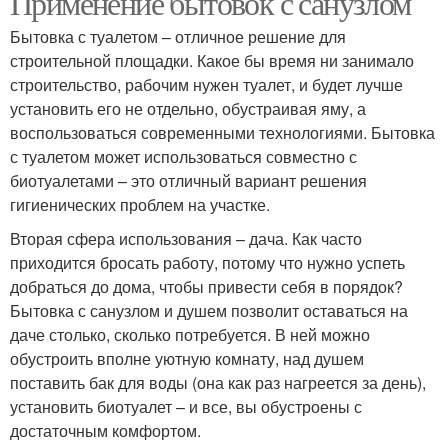
Применение бытовок с санузлом
Бытовка с туалетом – отличное решение для
строительной площадки. Какое бы время ни занимало
строительство, рабочим нужен туалет, и будет лучше
Туалет в бытовке
Хозблок из туалета
установить его не отдельно, обустраивая яму, а
воспользоваться современными технологиями. Бытовка
с туалетом может использоваться совместно с
биотуалетами – это отличный вариант решения
Цены на бытовки
Бытовки с душем
гигиенических проблем на участке.
Вторая сфера использования – дача. Как часто
приходится бросать работу, потому что нужно успеть
добраться до дома, чтобы привести себя в порядок?
Двухкомнатная бытовка
Дачная бытовка
Бытовка с санузлом и душем позволит оставаться на
даче столько, сколько потребуется. В ней можно
обустроить вполне уютную комнату, над душем
поставить бак для воды (она как раз нагреется за день),
установить биотуалет – и все, вы обустроены с
Дачные бытовки
Комнаты с туалетом
достаточным комфортом.