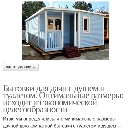
Бытовка для
Двухкомнатные
круглогодичного
бытовки
проживания
Блок-контейнер с
Бытовка для дачи
туалетом
читать дальше →
Бытовки для дачи с душем и
Туалет для дачи
Дачный туалет
туалетом. Оптимальные размеры:
исходит из экономической
целесообразности
Дом из бытовок
Дешево с туалетом
Итак, мы определились, что минимальные размеры
дачной двухкомнатной бытовки с туалетом и душем —