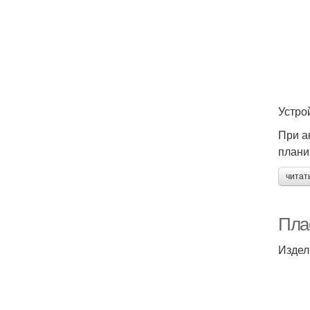
Устро
При а
плани
читат
Пла
Издел