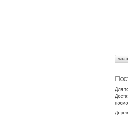
читат
Пос
Для т
Доста
посмо
Дерев