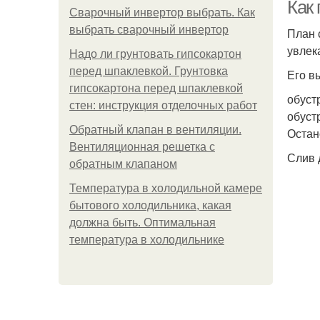
Как
Сварочный инвертор выбрать. Как
выбрать сварочный инвертор
План 
увлек
М
Надо ли грунтовать гипсокартон
перед шпаклевкой. Грунтовка
Его в
гипсокартона перед шпаклевкой
обуст
стен: инструкция отделочных работ
обуст
Ма
Обратный клапан в вентиляции.
Остан
Вентиляционная решетка с
Слив 
обратным клапаном
Температура в холодильной камере
бытового холодильника, какая
должна быть. Оптимальная
температура в холодильнике