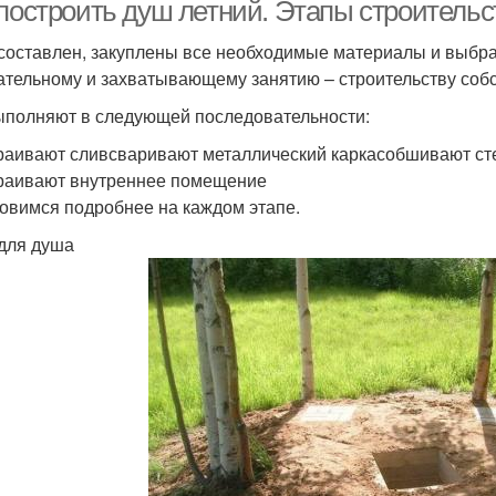
 построить душ летний. Этапы строительс
составлен, закуплены все необходимые материалы и выбра
ательному и захватывающему занятию – строительству соб
ашины-автомат на
Душ из профнастила
Ду
даче
ыполняют в следующей последовательности:
раивают сливсваривают металлический каркасобшивают с
раивают внутреннее помещение
териалы для летнего
овимся подробнее на каждом этапе.
Тёплый душ
душа
для душа