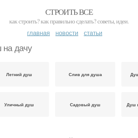
СТРОИТЬ ВСЕ
как строить? как правильно сделать? советы, идеи.
главная
новости
статьи
 на дачу
Летний душ
Слив для душа
Душ
Уличный душ
Садовый душ
Душ 
Душ из профиля
Лейка для душа