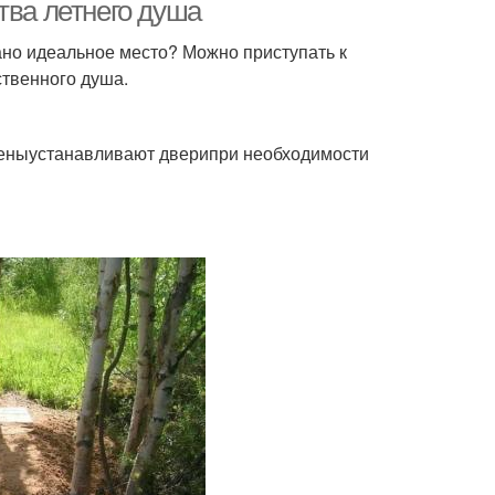
тва летнего душа
но идеальное место? Можно приступать к
ственного душа.
ш с подогревом
Баки для летнего душа
теныустанавливают дверипри необходимости
Зимний душ
Дачные души