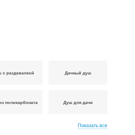
 с раздевалкой
Дачный душ
из поликарбоната
Душ для дачи
Показать все
Душ на даче
Машина на даче