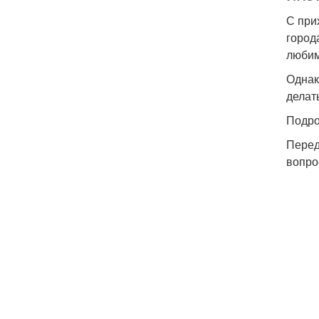
С при
город
любим
Однак
делат
Подро
Перед
вопро