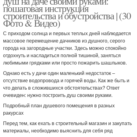
душ на даче своими руками:
пошаговая инструкция
строительства и обустройства | (30
Фото & Видео)
Садовый душ
Зимний душ
С приходом солнца и первых теплых дней наблюдается
массовое перемещение дачников из душного, серого
города на загородные участки. Здесь можно спокойно
отдохнуть и насладиться полной тишиной, заняться
Материалы для летнего
Деревянный душ
любимыми грядками или просто пожарить шашлыков.
душа
Однако есть у дачи один маленький недостаток –
отсутствие водопровода и горячей воды. Как же быть и
что делать в сложившихся обстоятельствах? Ответ
Душ для дачи
Душ на дачу
очевиден: нужно построить душ своими руками.
Подробный план душевого помещения в разных
ракурсах
Перед тем, как ехать в строительный магазин и закупать
Душ из профиля
Лейка для душа
материалы, необходимо выяснить для себя ряд