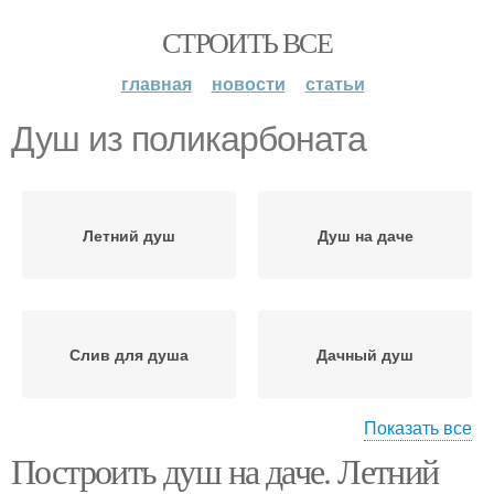
СТРОИТЬ ВСЕ
главная
новости
статьи
Душ из поликарбоната
Летний душ
Душ на даче
Слив для душа
Дачный душ
Показать все
Построить душ на даче. Летний
Душ с раздевалкой
Уличный душ