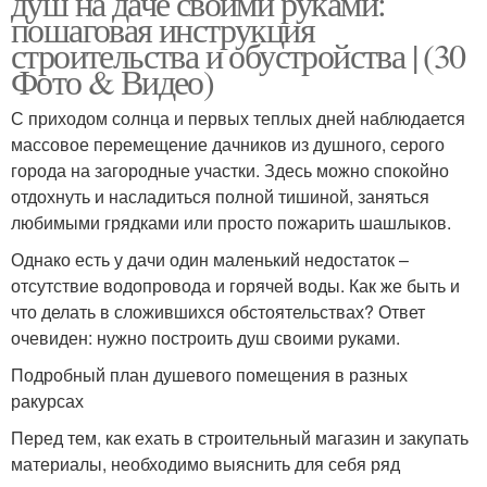
душ на даче своими руками:
пошаговая инструкция
строительства и обустройства | (30
Фото & Видео)
Уличный душ
Садовый душ
С приходом солнца и первых теплых дней наблюдается
массовое перемещение дачников из душного, серого
города на загородные участки. Здесь можно спокойно
отдохнуть и насладиться полной тишиной, заняться
Душ из поликарбоната
Зимний душ
любимыми грядками или просто пожарить шашлыков.
Однако есть у дачи один маленький недостаток –
отсутствие водопровода и горячей воды. Как же быть и
что делать в сложившихся обстоятельствах? Ответ
Деревянный душ
Душ для дачи
очевиден: нужно построить душ своими руками.
Подробный план душевого помещения в разных
ракурсах
Перед тем, как ехать в строительный магазин и закупать
Душ из профнастила
Душ на дачу
материалы, необходимо выяснить для себя ряд