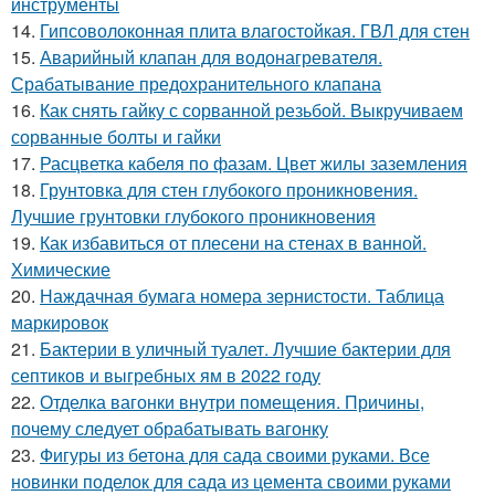
инструменты
14.
Гипсоволоконная плита влагостойкая. ГВЛ для стен
15.
Аварийный клапан для водонагревателя.
Срабатывание предохранительного клапана
16.
Как снять гайку с сорванной резьбой. Выкручиваем
сорванные болты и гайки
17.
Расцветка кабеля по фазам. Цвет жилы заземления
18.
Грунтовка для стен глубокого проникновения.
Лучшие грунтовки глубокого проникновения
19.
Как избавиться от плесени на стенах в ванной.
Химические
20.
Наждачная бумага номера зернистости. Таблица
маркировок
21.
Бактерии в уличный туалет. Лучшие бактерии для
септиков и выгребных ям в 2022 году
22.
Отделка вагонки внутри помещения. Причины,
почему следует обрабатывать вагонку
23.
Фигуры из бетона для сада своими руками. Все
новинки поделок для сада из цемента своими руками