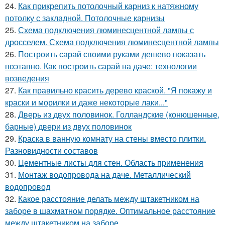
24.
Как прикрепить потолочный карниз к натяжному
потолку с закладной. Потолочные карнизы
25.
Схема подключения люминесцентной лампы с
дросселем. Схема подключения люминесцентной лампы
26.
Построить сарай своими руками дешево показать
поэтапно. Как построить сарай на даче: технологии
возведения
27.
Как правильно красить дерево краской. "Я покажу и
краски и морилки и даже некоторые лаки..."
28.
Дверь из двух половинок. Голландские (конюшенные,
барные) двери из двух половинок
29.
Краска в ванную комнату на стены вместо плитки.
Разновидности составов
30.
Цементные листы для стен. Область применения
31.
Монтаж водопровода на даче. Металлический
водопровод
32.
Какое расстояние делать между штакетником на
заборе в шахматном порядке. Оптимальное расстояние
между штакетником на заборе