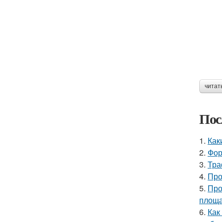
читат
Пос
1.
Как
2.
Фор
3.
Тра
4.
Про
5.
Про
площ
6.
Как