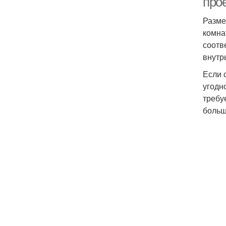
про
Разме
комна
соотв
внутр
Если 
угодн
требу
больш