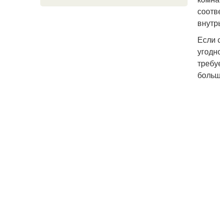
соотв
внутр
Если 
угодн
требу
больш