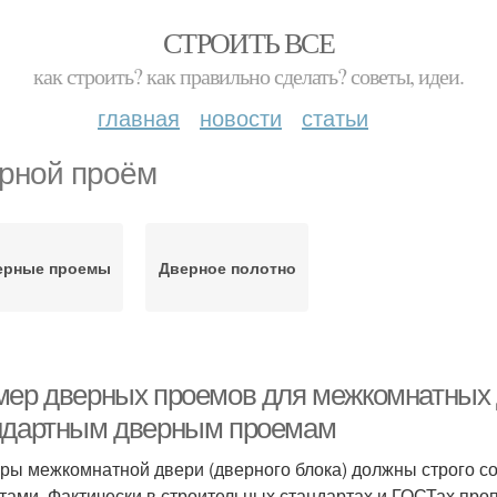
СТРОИТЬ ВСЕ
как строить? как правильно сделать? советы, идеи.
главная
новости
статьи
рной проём
ерные проемы
Дверное полотно
мер дверных проемов для межкомнатных 
ндартным дверным проемам
ры межкомнатной двери (дверного блока) должны строго со
тами. Фактически в строительных стандартах и ГОСТах пр