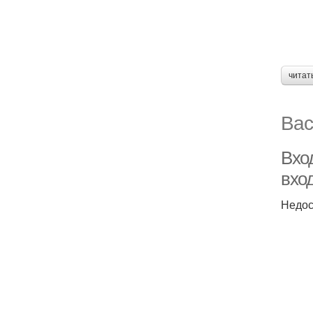
читат
Вас
Вхо
вхо
Недос