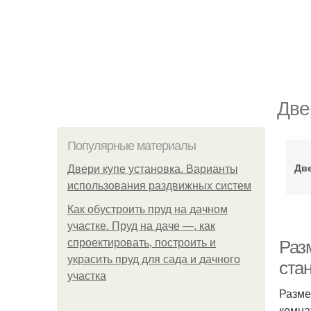
Две
Популярные материалы
Дв
Двери купе установка. Варианты
использования раздвижных систем
Как обустроить пруд на дачном
участке. Пруд на даче —, как
спроектировать, построить и
Раз
украсить пруд для сада и дачного
ста
участка
Разме
комна