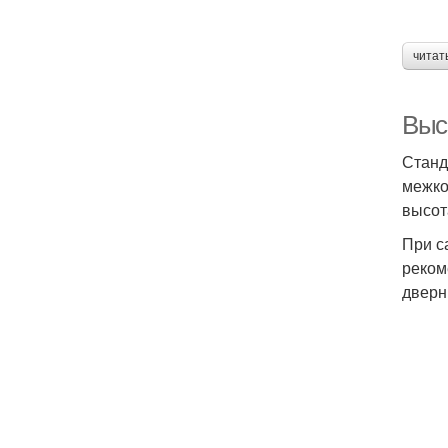
читат
Выс
Станд
межко
высот
При с
реком
дверн