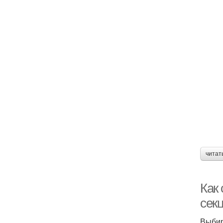
читат
Как
сек
Выбир