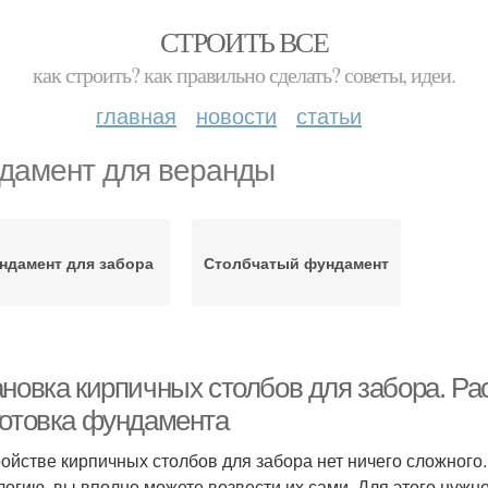
СТРОИТЬ ВСЕ
как строить? как правильно сделать? советы, идеи.
главная
новости
статьи
дамент для веранды
ндамент для забора
Столбчатый фундамент
ановка кирпичных столбов для забора. Ра
готовка фундамента
ройстве кирпичных столбов для забора нет ничего сложног
логию, вы вполне можете возвести их сами. Для этого нужно