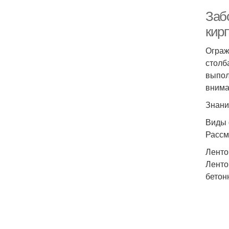
Заб
кир
Ограж
столб
выпол
внима
Знани
Виды 
Рассм
Лент
Ленто
бетон