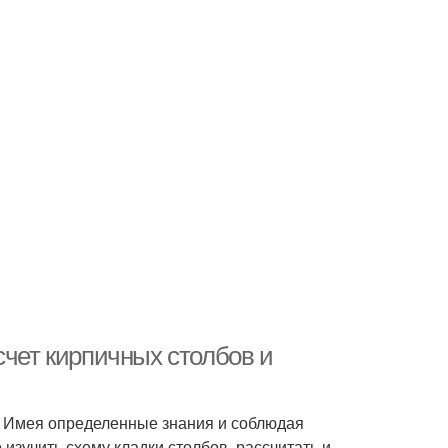
счет кирпичных столбов и
о. Имея определенные знания и соблюдая
 изучить схему кладки столбов, рассчитать и