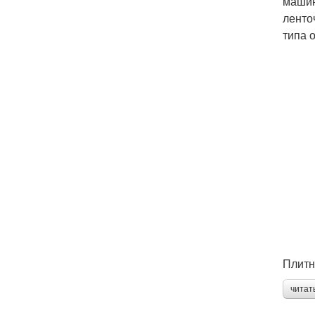
машин
ленто
типа 
Плитн
читат