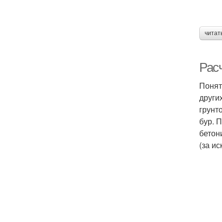
читат
Рас
Понят
други
грунт
бур. 
бетон
(за и