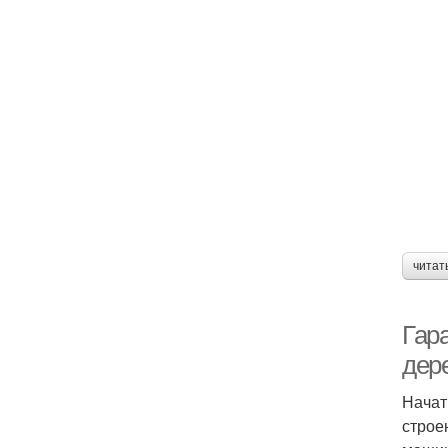
читат
Гар
дер
Начат
строе