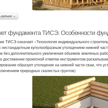
ь дальше →
чет фундамента ТИСЭ. Особенности фу
ие ТИСЭ означает «Технология индивидуального строитель
х нестандартным куполообразным утолщением нижней части
ов без дополнительного увеличения объемов земляных рабо
По достижении проектной отметки инструментом раскапыва
ирование образует утолщение на нижней части сваи, что уст
сключением природных скалистых грунтов).