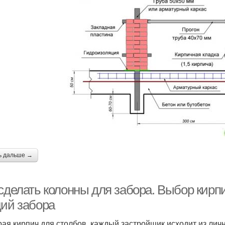
ь дальше →
 сделать колонны для забора. Выбор кирп
ций забора
ая кирпич для столбов, каждый застройщик исходит из личн