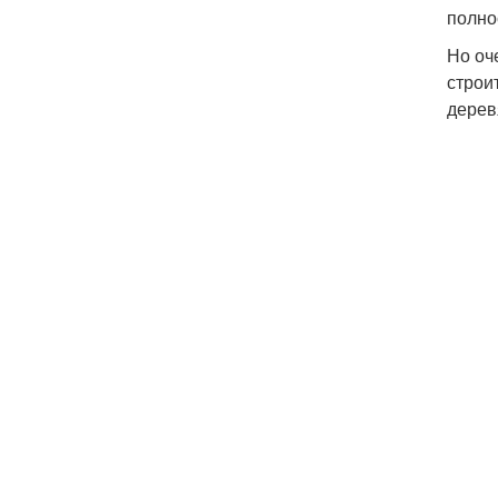
полно
Но оч
строи
дерев