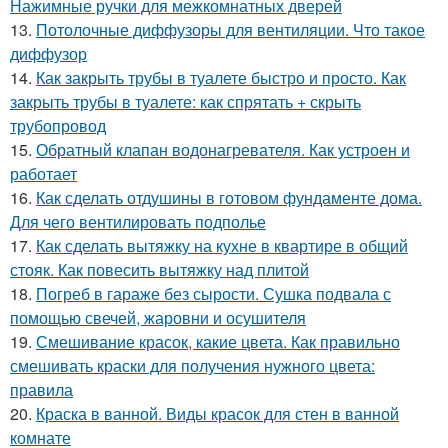
Нажимные ручки для межкомнатных дверей
13.
Потолочные диффузоры для вентиляции. Что такое
диффузор
14.
Как закрыть трубы в туалете быстро и просто. Как
закрыть трубы в туалете: как спрятать + скрыть
трубопровод
15.
Обратный клапан водонагревателя. Как устроен и
работает
16.
Как сделать отдушины в готовом фундаменте дома.
Для чего вентилировать подполье
17.
Как сделать вытяжку на кухне в квартире в общий
стояк. Как повесить вытяжку над плитой
18.
Погреб в гараже без сырости. Сушка подвала с
помощью свечей, жаровни и осушителя
19.
Смешивание красок, какие цвета. Как правильно
смешивать краски для получения нужного цвета:
правила
20.
Краска в ванной. Виды красок для стен в ванной
комнате