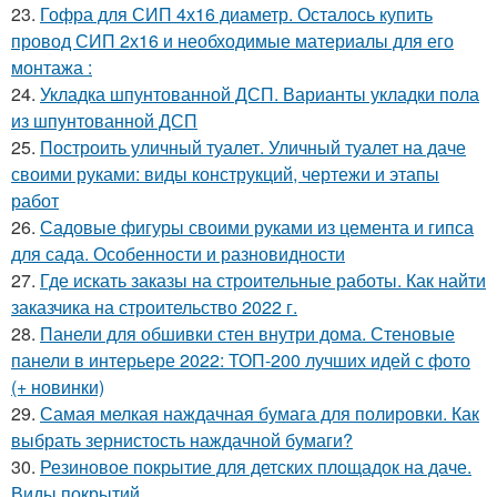
23.
Гофра для СИП 4х16 диаметр. Осталось купить
провод СИП 2х16 и необходимые материалы для его
монтажа :
24.
Укладка шпунтованной ДСП. Варианты укладки пола
из шпунтованной ДСП
25.
Построить уличный туалет. Уличный туалет на даче
своими руками: виды конструкций, чертежи и этапы
работ
26.
Садовые фигуры своими руками из цемента и гипса
для сада. Особенности и разновидности
27.
Где искать заказы на строительные работы. Как найти
заказчика на строительство 2022 г.
28.
Панели для обшивки стен внутри дома. Стеновые
панели в интерьере 2022: ТОП-200 лучших идей с фото
(+ новинки)
29.
Самая мелкая наждачная бумага для полировки. Как
выбрать зернистость наждачной бумаги?
30.
Резиновое покрытие для детских площадок на даче.
Виды покрытий