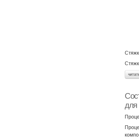
Стяжк
Стяжк
читат
Сос
для
Проце
Проце
компо