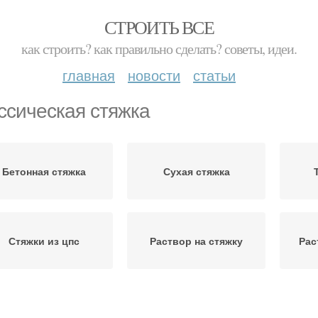
СТРОИТЬ ВСЕ
как строить? как правильно сделать? советы, идеи.
главная
новости
статьи
ссическая стяжка
Бетонная стяжка
Сухая стяжка
Стяжки из цпс
Раствор на стяжку
Рас
опорции для стяжки
Песок для стяжки
Це