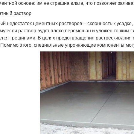
ментной основе: им не страшна влага, что позволяет зали
тный раствор
ый недостаток цементных растворов – склонность к усадке
му если раствор будет плохо перемешан и уложен тонким с
ется трещинами. В целях предотвращения растрескивания
. Помимо этого, специальные упрочняющие компоненты могу