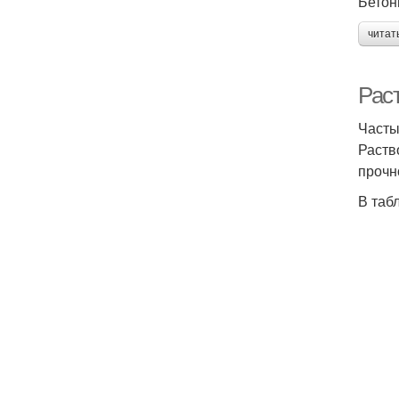
Бетон
читат
Раст
Часты
Раств
прочн
В таб