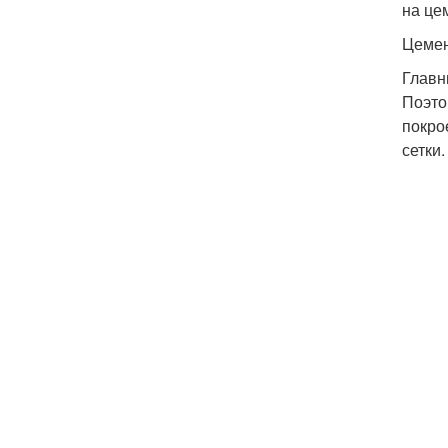
на це
Цемен
Главн
Поэто
покро
сетки