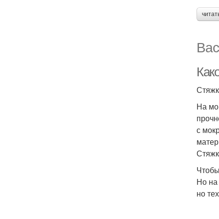
читат
Вас
Как
Стяжк
На мо
прочн
с мок
матер
Стяжк
Чтобы
Но на
но те