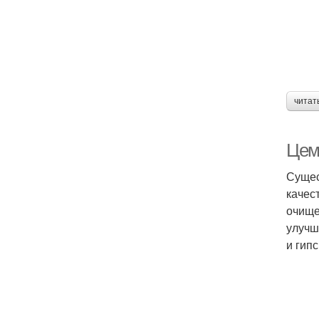
читат
Цем
Сущес
качес
очище
улучш
и гипс