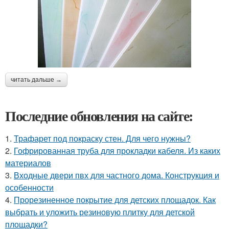
читать дальше →
Последние обновления на сайте:
1.
Трафарет под покраску стен. Для чего нужны?
2.
Гофрированная труба для прокладки кабеля. Из каких
материалов
3.
Входные двери пвх для частного дома. Конструкция и
особенности
4.
Прорезиненное покрытие для детских площадок. Как
выбрать и уложить резиновую плитку для детской
площадки?