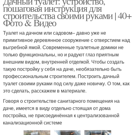
Дачный туалет: устройство,
пошаговая инструкция для
строительства своими руками | 40+
Фото & Видео
Автономный туалет
Туалет для деревни
Туалет на дачном или садовом– давно уже не
примитивное деревянное сооружение с отверстием над
выгребной ямой. Современные туалетные домики не
только функциональны, но и радуют глаз приятным
Туалет на строительном
Уличный туалет
внешним видом, внутренней отделкой. Чтобы создать
плане
такую постройку у себя на даче, необязательно быть
профессиональным строителем. Построить дачный
туалет своими руками под силу даже новичку. О том, как
это сделать, расскажем в материале.
Туалеты для дачи
Ям для дачного туалета
Говоря о строительстве санитарного помещения на
даче, имеется в виду отдельно стоящая от дома
постройка, не присоединённая к централизованной
Ямы для дачного
канализационной системе
Деревянные туалеты
туалета