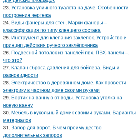
23.
Установка уличного туалета на даче. Особенности
построения чертежа
24.
Виды фанеры для стен. Марки фанеры –
классификация по типу клеящего состава
25.
Инструмент для клепания заклепок. Устройство и
принцип действия ручного заклёпочника
26.
Подвесной потолок из панелей пвх. ПВХ-панели –,
что это?
27.
Клапан сброса давления для бойлера. Виды и
разновидности
28.
Электричество в деревянном доме. Как провести
электрику в частном доме своими руками
29.
Бортик на ванную от воды. Установка уголка на
новую ванну
30.
Мебель в кукольный домик своими руками. Варианты
материалов
31.
Запор для ворот. В чем преимущество
дополнительных запоров