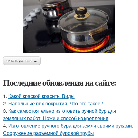
читать дальше →
Последние обновления на сайте:
1.
Какой краской красить. Виды
2.
Напольные пвх покрытия. Что это такое?
3.
Как самостоятельно изготовить ручной бур для
земляных работ. Ножи и способ из крепления
4.
Изготовление ручного бура для земли своими руками.
Сооружение разъёмной буровой трубы