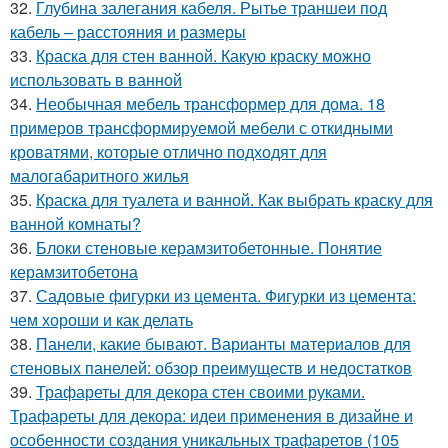
32.
Глубина залегания кабеля. Рытье траншеи под
кабель – расстояния и размеры
33.
Краска для стен ванной. Какую краску можно
использовать в ванной
34.
Необычная мебель трансформер для дома. 18
примеров трансформируемой мебели с откидными
кроватями, которые отлично подходят для
малогабаритного жилья
35.
Краска для туалета и ванной. Как выбрать краску для
ванной комнаты?
36.
Блоки стеновые керамзитобетонные. Понятие
керамзитобетона
37.
Садовые фигурки из цемента. Фигурки из цемента:
чем хороши и как делать
38.
Панели, какие бывают. Варианты материалов для
стеновых панелей: обзор преимуществ и недостатков
39.
Трафареты для декора стен своими руками.
Трафареты для декора: идеи применения в дизайне и
особенности создания уникальных трафаретов (105