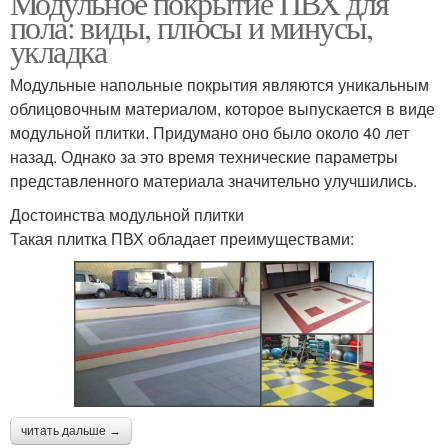
Модульное покрытие ПВХ для
пола: виды, плюсы и минусы,
укладка
Модульные
Модульные напольные покрытия являются уникальным
Плитка на стену
конструкции
облицовочным материалом, которое выпускается в виде
модульной плитки. Придумано оно было около 40 лет
назад. Однако за это время технические параметры
представленного материала значительно улучшились.
Напольная плитка
Плитка из резины
Достоинства модульной плитки
Такая плитка ПВХ обладает преимуществами:
Керамическая плитка
Плитка для стен
читать дальше →