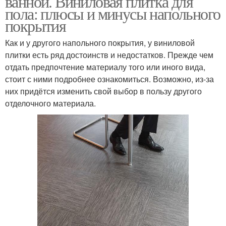
ванной. Виниловая плитка для
пола: плюсы и минусы напольного
покрытия
Как и у другого напольного покрытия, у виниловой
Рулонные покрытия
Плиточные покрытия
плитки есть ряд достоинств и недостатков. Прежде чем
отдать предпочтение материалу того или иного вида,
стоит с ними подробнее ознакомиться. Возможно, из-за
них придётся изменить свой выбор в пользу другого
Спортивное покрытие
Покрытие для улицы
отделочного материала.
Покрытия из резиновой
Резиновые покрытия
крошки
Покрытия для улицы
Рулонное покрытие