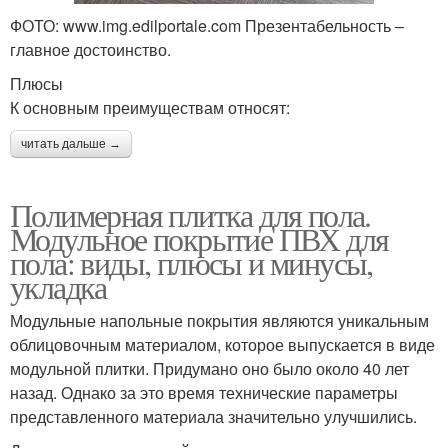
ФОТО: www.img.edilportale.com Презентабельность –
главное достоинство.
Покрытие для детских
Резиновое покрытие
Плюсы
площадок
К основным преимуществам относят:
читать дальше →
Покрытие из резиновой
Покрытие для
крошки
спортивных площадок
Полимерная плитка для пола.
Модульное покрытие ПВХ для
пола: виды, плюсы и минусы,
укладка
Покрытия для
Покрытие для
спортивных площадок
площадок
Модульные напольные покрытия являются уникальным
облицовочным материалом, которое выпускается в виде
модульной плитки. Придумано оно было около 40 лет
Травмобезопасные
Покрытия для детских
назад. Однако за это время технические параметры
покрытия
площадок
представленного материала значительно улучшились.