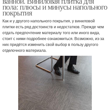
ванной. Виниловая плитка для
пола: плюсы и минусы напольного
покрытия
Требования к
Как и у другого напольного покрытия, у виниловой
Напольное покрытие
напольной поверхности
плитки есть ряд достоинств и недостатков. Прежде чем
отдать предпочтение материалу того или иного вида,
стоит с ними подробнее ознакомиться. Возможно, из-за
них придётся изменить свой выбор в пользу другого
Напольные покрытия
Модульная плитка
отделочного материала.
Кварцвиниловая плитка
Плитка из резины
Самоклеющаяся плитка