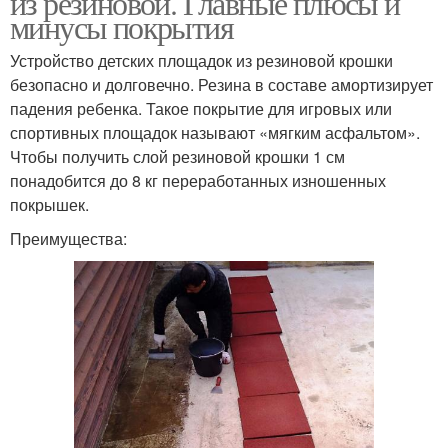
из резиновой. Главные плюсы и
минусы покрытия
Устройство детских площадок из резиновой крошки
Травмобезопасные
Покрытие на детскую
безопасно и долговечно. Резина в составе амортизирует
покрытия
площадку
падения ребенка. Такое покрытие для игровых или
спортивных площадок называют «мягким асфальтом».
Чтобы получить слой резиновой крошки 1 см
понадобится до 8 кг переработанных изношенных
Бесшовное покрытие
покрышек.
Преимущества: