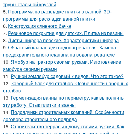
трубы стальной круглой
5.
Программа по раскладке плитки в ванной. 3D-
программы для раскладки ванной плитки
6.
Конструкция сливного бачка
7.
Резиновое покрытие для детских. Плитка из резины
8.
Листы шифера плоские. Характеристики шифера
9.
Обратный клапан для водонагревателя. Замена
предохранительного клапана на водонагревателе
10.
Ямобур на трактор своими руками. Изготовление
ямобура своими руками
11.
Ручной землебур садовый 7 видов. Что это такое?
12.
Заборный блок для столбов. Особенности наборных
столбов
13.
Герметизация ванны по периметру, как выполнить
эту работу. Стык плитки и ванны
14.
Подрядчики строительных компаний. Особенности
договора строительного подряда
15.
Строительство террасы к дому своими руками. Как
построить террасу на даче своими руками: стойки и