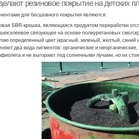
площадок
площадок
 делают резиновое покрытие на детских п
нентами для бесшовного покрытия являются:
Покр
овая SBR-крошка, являющаяся продуктом переработки отс
астиковые покрытия
Резиновые покрытия
шек;клеевое связующее на основе полиуретановых смол;к
тию определенный цвет (красный, зеленый, желтый, синий и 
няют два вида пигментов: органические и неорганические,
Площадки из резиновой
Покры
афиолета и не выгорают под солнечными лучами, но их сто
ошка для покрытия
крошки
ортивное покрытие
Покрытие для улицы
Пок
гупол из резиновой
Покрытие для
крошки
спортивных площадок
спор