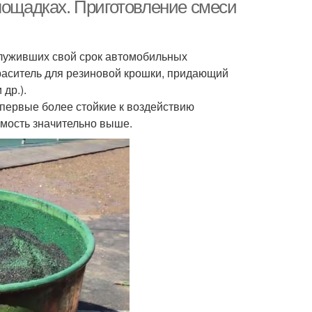
лощадках. Приготовление смеси
ытия для детской
луживших свой срок автомобильных
Безопасное покрытие
площадки
раситель для резиновой крошки, придающий
др.).
 первые более стойкие к воздействию
тие из резиновой
Травмобезопасные
имость значительно выше.
крошки
покрытия
рытия для улицы
Рулонное покрытие
Покрытия для
Модульные покрытия
тивных площадок