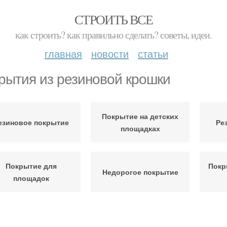
СТРОИТЬ ВСЕ
как строить? как правильно сделать? советы, идеи.
главная
новости
статьи
рытия из резиновой крошки
Покрытие на детских
езиновое покрытие
Ре
площадках
Покрытие для
Покр
Недорогое покрытие
площадок
крытия для детских
Покрытие для детских
По