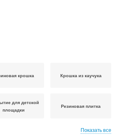
зиновая крошка
Крошка из каучука
ытие для детской
Резиновая плитка
площадки
Показать все
крытие в залах
Тартановое покрытие