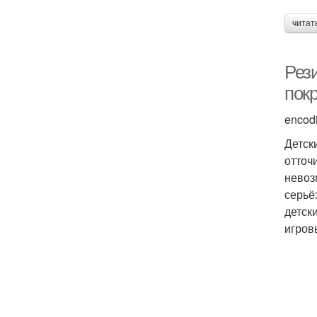
Р
читат
Рез
пок
Б
encod
Детск
отточ
невоз
серьё
детск
игров