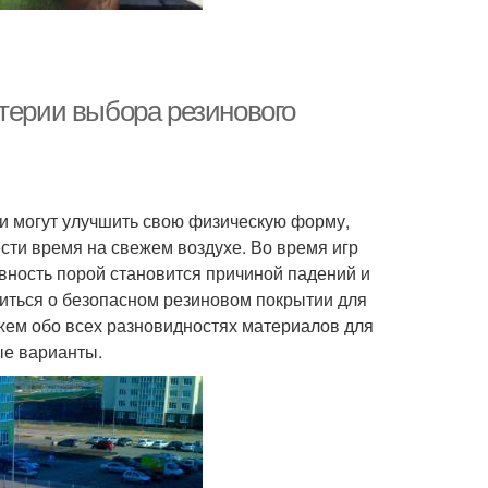
рытие для двора
Покрытие в рулонах
итерии выбора резинового
ни могут улучшить свою физическую форму,
сти время на свежем воздухе. Во время игр
вность порой становится причиной падений и
иться о безопасном резиновом покрытии для
жем обо всех разновидностях материалов для
ые варианты.