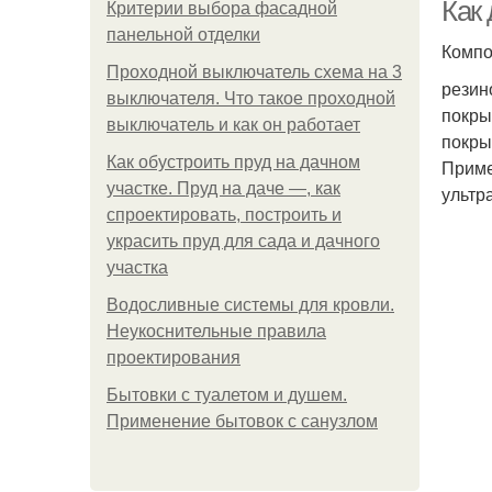
Как
Критерии выбора фасадной
панельной отделки
Компо
Проходной выключатель схема на 3
резин
Пл
выключателя. Что такое проходной
покры
выключатель и как он работает
покры
Как обустроить пруд на дачном
Приме
участке. Пруд на даче —, как
ультр
Кр
спроектировать, построить и
украсить пруд для сада и дачного
участка
Водосливные системы для кровли.
Сп
Неукоснительные правила
проектирования
Бытовки с туалетом и душем.
Ре
Применение бытовок с санузлом