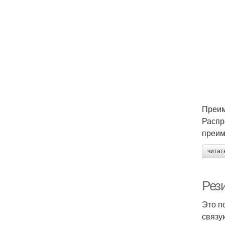
Преим
Распр
преим
читат
Рез
Это п
связу