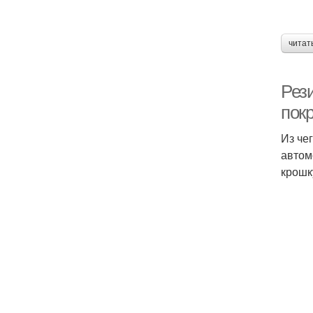
читат
Рез
пок
Из че
автом
крошк