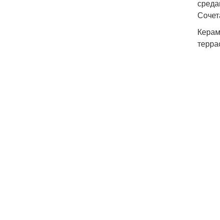
среда
Сочет
Керам
терра