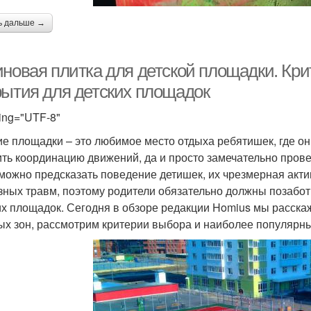
Крошки для спортивной
улонные покрытия
Пок
ь дальше →
площадки
иновая плитка для детской площадки. Кр
рытия для детских площадок
есшовные покрытия
ing="UTF-8"
ие площадки – это любимое место отдыха ребятишек, где о
ить координацию движений, да и просто замечательно прове
можно предсказать поведение детишек, их чрезмерная акти
зных травм, поэтому родители обязательно должны позабот
их площадок. Сегодня в обзоре редакции Homius мы расска
ых зон, рассмотрим критерии выбора и наиболее популярн