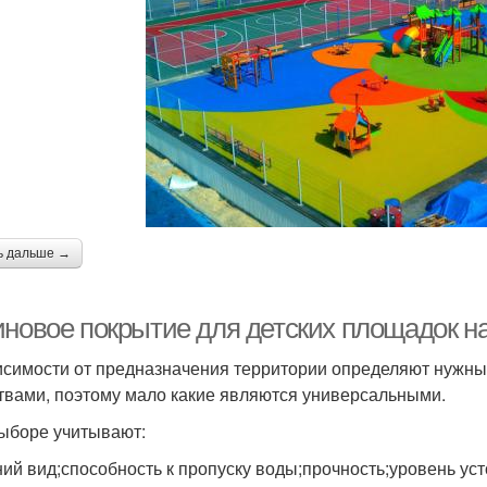
ь дальше →
иновое покрытие для детских площадок н
исимости от предназначения территории определяют нужны
твами, поэтому мало какие являются универсальными.
ыборе учитывают:
ий вид;способность к пропуску воды;прочность;уровень ус