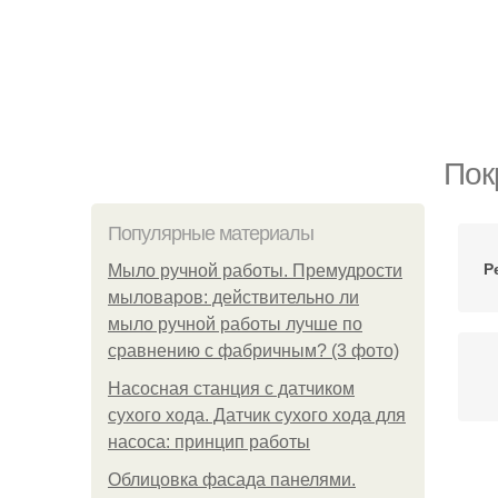
Пок
Популярные материалы
Р
Мыло ручной работы. Премудрости
мыловаров: действительно ли
мыло ручной работы лучше по
сравнению с фабричным? (3 фото)
Насосная станция с датчиком
сухого хода. Датчик сухого хода для
насоса: принцип работы
По
Облицовка фасада панелями.