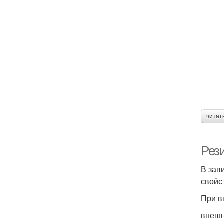
читат
Рез
В зав
свойс
При в
внешн