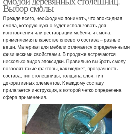
смолой деревянных столешниц.
Выбор смолы
Прежде всего, необходимо понимать, что эпоксидная
смола, которую нужно будет использовать для
Столы из эпоксидки
Стол без основы
изготовления или реставрации мебели, и смола,
применяемая в качестве клеевого состава – разные
вещи. Материал для мебели отличается определенными
физическими свойствами. В продаже встречаются
Смола для столешницы
Смолы с цветами
несколько видов эпоксидки. Правильно выбрать смолу
позволят такие факторы, как бюджет, прозрачность
состава, тип столешницы, толщина слоя, тип
декоративных элементов. К каждому составу
прилагается инструкция, в которой четко определена
сфера применения.