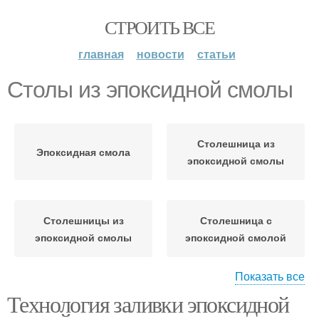
СТРОИТЬ ВСЕ
главная
новости
статьи
Столы из эпоксидной смолы
Столешница из
Эпоксидная смола
эпоксидной смолы
Столешницы из
Столешница с
эпоксидной смолы
эпоксидной смолой
Показать все
Технология заливки эпоксидной
Стол из эпоксидной
Столик из эпоксидной
смолы
смолы