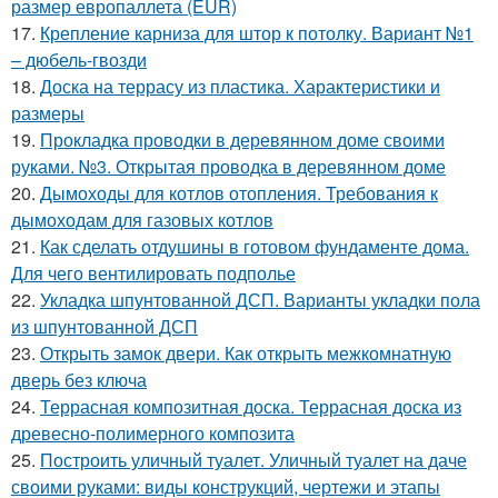
размер европаллета (EUR)
17.
Крепление карниза для штор к потолку. Вариант №1
– дюбель-гвозди
18.
Доска на террасу из пластика. Характеристики и
размеры
19.
Прокладка проводки в деревянном доме своими
руками. №3. Открытая проводка в деревянном доме
20.
Дымоходы для котлов отопления. Требования к
дымоходам для газовых котлов
21.
Как сделать отдушины в готовом фундаменте дома.
Для чего вентилировать подполье
22.
Укладка шпунтованной ДСП. Варианты укладки пола
из шпунтованной ДСП
23.
Открыть замок двери. Как открыть межкомнатную
дверь без ключа
24.
Террасная композитная доска. Террасная доска из
древесно-полимерного композита
25.
Построить уличный туалет. Уличный туалет на даче
своими руками: виды конструкций, чертежи и этапы