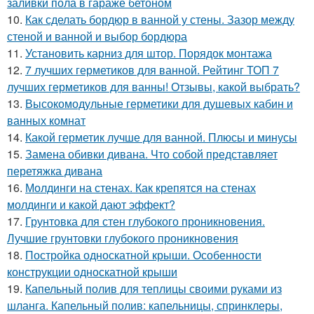
заливки пола в гараже бетоном
10.
Как сделать бордюр в ванной у стены. Зазор между
стеной и ванной и выбор бордюра
11.
Установить карниз для штор. Порядок монтажа
12.
7 лучших герметиков для ванной. Рейтинг ТОП 7
лучших герметиков для ванны! Отзывы, какой выбрать?
13.
Высокомодульные герметики для душевых кабин и
ванных комнат
14.
Какой герметик лучше для ванной. Плюсы и минусы
15.
Замена обивки дивана. Что собой представляет
перетяжка дивана
16.
Молдинги на стенах. Как крепятся на стенах
молдинги и какой дают эффект?
17.
Грунтовка для стен глубокого проникновения.
Лучшие грунтовки глубокого проникновения
18.
Постройка односкатной крыши. Особенности
конструкции односкатной крыши
19.
Капельный полив для теплицы своими руками из
шланга. Капельный полив: капельницы, спринклеры,