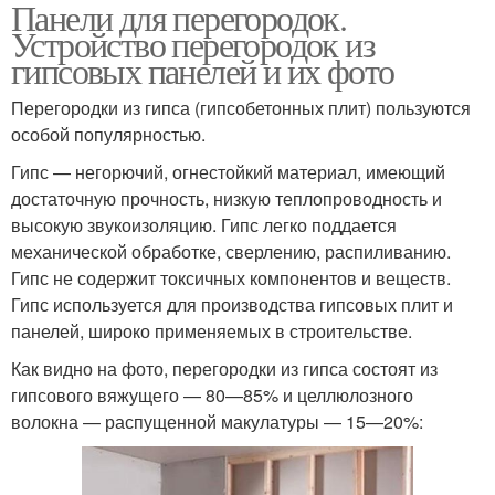
Панели для перегородок.
Межкомнатные
Стационарные
Устройство перегородок из
перегородки
перегородки
гипсовых панелей и их фото
Перегородки из гипса (гипсобетонных плит) пользуются
Кирпичные
Пенобетонные
особой популярностью.
перегородки
перегородки
Гипс — негорючий, огнестойкий материал, имеющий
достаточную прочность, низкую теплопроводность и
высокую звукоизоляцию. Гипс легко поддается
Гипсолитовые
Сантехнические
механической обработке, сверлению, распиливанию.
перегородки
перегородки
Гипс не содержит токсичных компонентов и веществ.
Гипс используется для производства гипсовых плит и
панелей, широко применяемых в строительстве.
Как видно на фото, перегородки из гипса состоят из
гипсового вяжущего — 80—85% и целлюлозного
волокна — распущенной макулатуры — 15—20%: