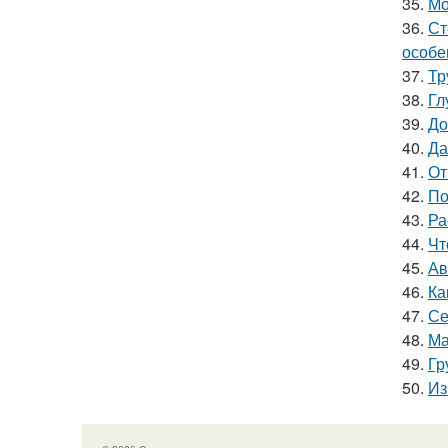
35.
Мо
36.
Ст
особе
37.
Тр
38.
Гл
39.
До
40.
Да
41.
От
42.
По
43.
Ра
44.
Чт
45.
Ав
46.
Ка
47.
Се
48.
Ма
49.
Гр
50.
Из