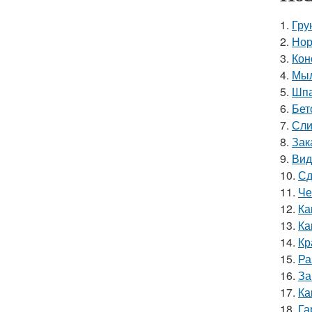
1.
Гру
2.
Нор
3.
Кон
4.
Мыл
5.
Шпа
6.
Бет
7.
Сли
8.
Зак
9.
Вид
10.
Сд
11.
Че
12.
Ка
13.
Ка
14.
Кр
15.
Ра
16.
За
17.
Ка
18.
Га