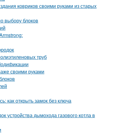
здания ковриков своими руками из старых
по выбору блоков
тий
Armstrong:
ородок
полиэтиленовых труб
 Модификации
араже своими руками
 блоков
лей
ь: как открыть замок без ключа
ок устройства дымохода газового котла в
и