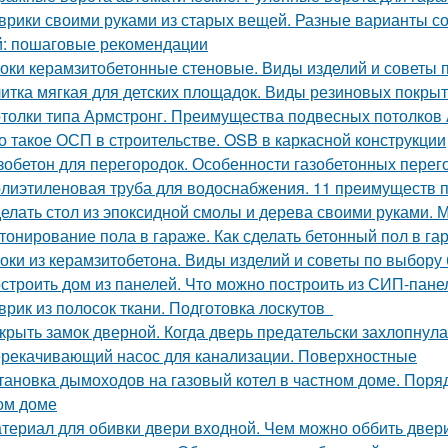
врики своими руками из старых вещей. Разные варианты со
: пошаговые рекомендации
оки керамзитобетонные стеновые. Виды изделий и советы 
итка мягкая для детских площадок. Виды резиновых покры
толки типа Армстронг. Преимущества подвесных потолков 
о такое ОСП в строительстве. OSB в каркасной конструкции
зобетон для перегородок. Особенности газобетонных перег
лиэтиленовая труба для водоснабжения. 11 преимуществ 
елать стол из эпоксидной смолы и дерева своими руками.
тонирование пола в гараже. Как сделать бетонный пол в г
оки из керамзитобетона. Виды изделий и советы по выбору
строить дом из панелей. Что можно построить из СИП-пане
врик из полосок ткани. Подготовка лоскутов
крыть замок дверной. Когда дверь предательски захлопнулас
рекачивающий насос для канализации. Поверхностные
тановка дымоходов на газовый котел в частном доме. Поряд
ом доме
териал для обивки двери входной. Чем можно оббить двер