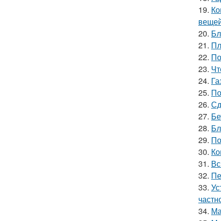
19.
Ко
вещей
20.
Бл
21.
Пл
22.
По
23.
Чт
24.
Га
25.
По
26.
Сд
27.
Бе
28.
Бл
29.
По
30.
Ко
31.
Вс
32.
Пе
33.
Ус
частн
34.
Ма