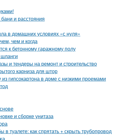
уками!
 бани и расстояния
ыла в домашних условиях «с нуля»
чем, чем и когда
тся к бетонному гаражному полу
 шланги
азы и тендеры на ремонт и строительство
рытого карниза для штор
у из гипсокартона в доме с низкими проемами
етод
основе
овке и сборке унитаза
ора
бы в туалете: как спрятать + скрыть трубопровод
жа