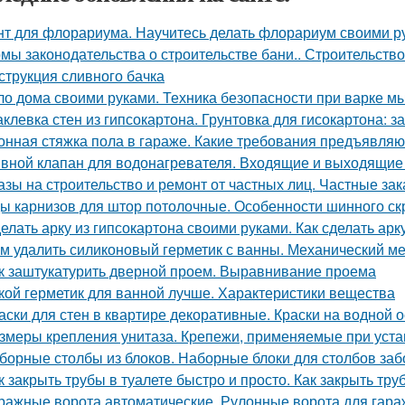
нт для флорариума. Научитесь делать флорариум своими р
мы законодательства о строительстве бани.. Строительство
струкция сливного бачка
о дома своими руками. Техника безопасности при варке м
клевка стен из гипсокартона. Грунтовка для гисокартона: за
онная стяжка пола в гараже. Какие требования предъявляю
вной клапан для водонагревателя. Входящие и выходящие
азы на строительство и ремонт от частных лиц. Частные зак
ы карнизов для штор потолочные. Особенности шинного ск
елать арку из гипсокартона своими руками. Как сделать арк
м удалить силиконовый герметик с ванны. Механический м
к заштукатурить дверной проем. Выравнивание проема
кой герметик для ванной лучше. Характеристики вещества
аски для стен в квартире декоративные. Краски на водной 
змеры крепления унитаза. Крепежи, применяемые при устан
борные столбы из блоков. Наборные блоки для столбов заб
к закрыть трубы в туалете быстро и просто. Как закрыть тру
ражные ворота автоматические. Рулонные ворота для гара