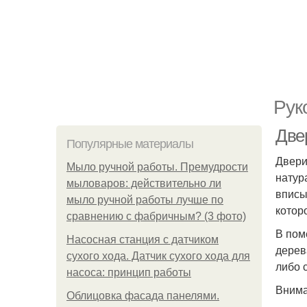
Рук
Две
Популярные материалы
Двери
Мыло ручной работы. Премудрости
натур
мыловаров: действительно ли
вписы
мыло ручной работы лучше по
котор
сравнению с фабричным? (3 фото)
В пом
Насосная станция с датчиком
дерев
сухого хода. Датчик сухого хода для
либо 
насоса: принцип работы
Внима
Облицовка фасада панелями.