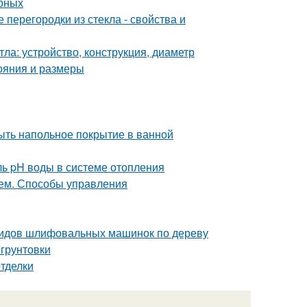
ерных
перегородки из стекла - свойства и
ла: устройство, конструкция, диаметр
тояния и размеры
ыть напольное покрытие в ванной
ль pH воды в системе отопления
ием. Способы управления
видов шлифовальных машинок по дереву
 грунтовки
тделки