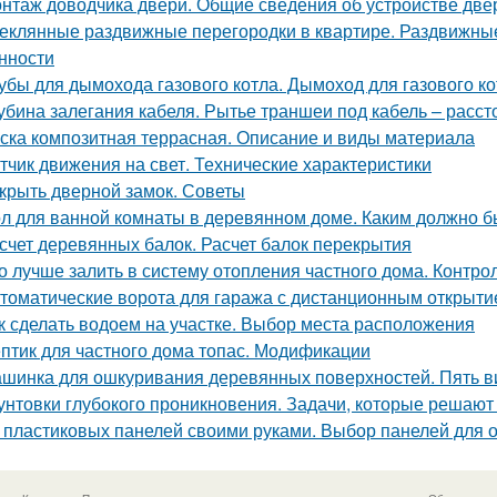
нтаж доводчика двери. Общие сведения об устройстве дв
еклянные раздвижные перегородки в квартире. Раздвижные 
нности
убы для дымохода газового котла. Дымоход для газового кот
убина залегания кабеля. Рытье траншеи под кабель – расс
ска композитная террасная. Описание и виды материала
тчик движения на свет. Технические характеристики
крыть дверной замок. Советы
л для ванной комнаты в деревянном доме. Каким должно б
счет деревянных балок. Расчет балок перекрытия
о лучше залить в систему отопления частного дома. Контро
томатические ворота для гаража с дистанционным открыт
к сделать водоем на участке. Выбор места расположения
птик для частного дома топас. Модификации
шинка для ошкуривания деревянных поверхностей. Пять 
унтовки глубокого проникновения. Задачи, которые решают
 пластиковых панелей своими руками. Выбор панелей для о