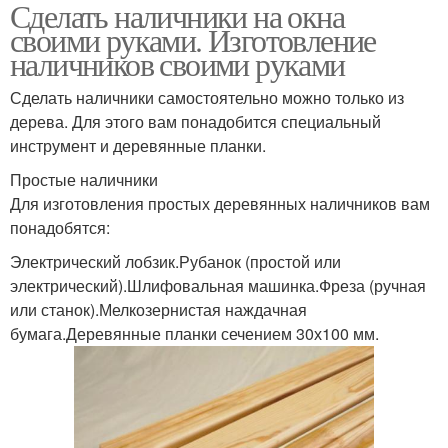
Сделать наличники на окна
Материал для
Резные шаблоны
своими руками. Изготовление
наличников
наличников своими руками
Сделать наличники самостоятельно можно только из
Древесины для резных
дерева. Для этого вам понадобится специальный
Наличники на двери
наличников
инструмент и деревянные планки.
Простые наличники
Для изготовления простых деревянных наличников вам
понадобятся:
Оконные наличники
Электрический лобзик.Рубанок (простой или
электрический).Шлифовальная машинка.Фреза (ручная
или станок).Мелкозернистая наждачная
бумага.Деревянные планки сечением 30х100 мм.