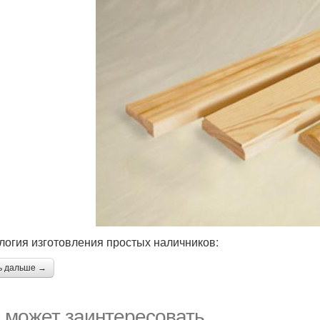
логия изготовления простых наличников:
ь дальше →
 может заинтересовать