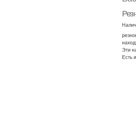
Рез
Налич
резно
наход
Эти н
Есть 