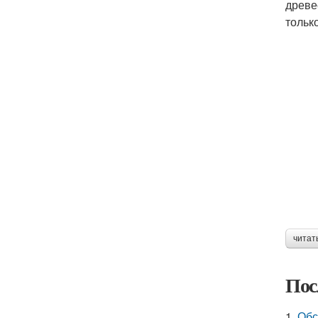
древе
тольк
читат
Пос
1.
Обс