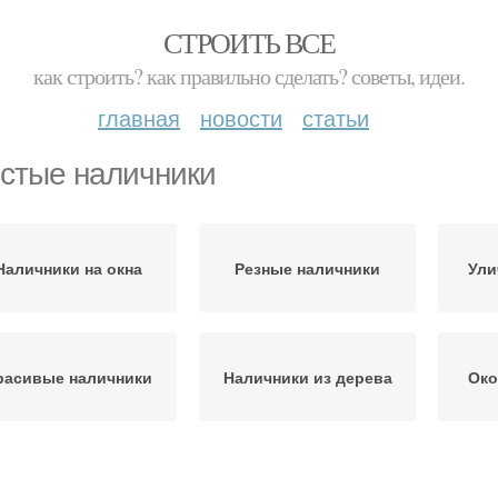
СТРОИТЬ ВСЕ
как строить? как правильно сделать? советы, идеи.
главная
новости
статьи
стые наличники
Наличники на окна
Резные наличники
Ули
расивые наличники
Наличники из дерева
Око
Шаблоны для резных
ревянные наличники