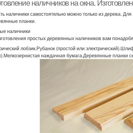
наличников
отовление наличников на окна. Изготовле
ть наличники самостоятельно можно только из дерева. Для
евянные планки.
ые наличники
зготовления простых деревянных наличников вам понадобя
рический лобзик.Рубанок (простой или электрический).Шли
к).Мелкозернистая наждачная бумага.Деревянные планки с