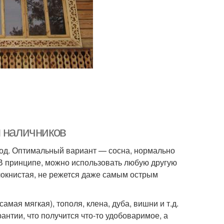
я наличников
од. Оптимальный вариант — сосна, нормально
 В принципе, можно использовать любую другую
олокнистая, не режется даже самым острым
мая мягкая), тополя, клена, дуба, вишни и т.д.
рантии, что получится что-то удобоваримое, а