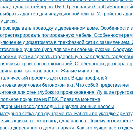
щадка для контейнеров ТБО. Требования СанПиН к конте
 выбрать адаптер для индукционной плиты. Устройство ада
у диска
 прокладывать проводку в деревянном доме. Особенности 
 отреставрировать полированную мебель. Особенности рем
ключение дифавтомата в трехфазной сети с заземлением.
отовление ручного бура для земли своими руками. Сооруж
 своими руками сделать гардеробную. Как сделать гардеро
рядчики строительных компаний. Особенности договора ст
шина дом, как называется. Жилые минивэны
таллический профиль для стен. Виды профилей
унтовка акриловая бетоноконтакт. Что собой представляет
унтовка для стен глубокого проникновения. Лучшие грунтов
польное покрытие из ПВХ. Правила монтажа
дпорный насос для воды. Циркуляционные насосы
матурная сетка для фундамента. Работы по укладке армат
тчик защиты от сухого хода для насоса. Почему возникает с
раска деревянного дома снаружи. Как это лучше всего сдел