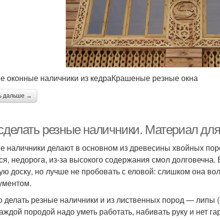
е оконные наличники из кедраКрашеные резные окна
ь дальше →
 сделать резные наличники. Материал дл
е наличники делают в основном из древесины хвойных пор
ся, недорога, из-за высокого содержания смол долговечна.
ую доску, но лучше не пробовать с еловой: слишком она в
ументом.
 делать резные наличники и из лиственных пород — липы (са
каждой породой надо уметь работать, набивать руку и нет га