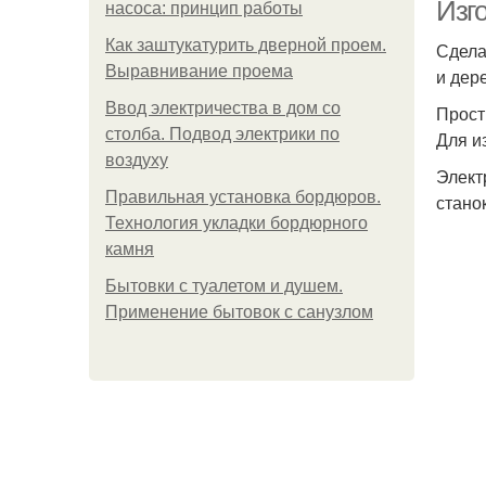
Изг
насоса: принцип работы
Как заштукатурить дверной проем.
Сдела
Выравнивание проема
и дер
Ввод электричества в дом со
Прост
столба. Подвод электрики по
Для и
воздуху
Элект
Правильная установка бордюров.
стано
Технология укладки бордюрного
камня
Бытовки с туалетом и душем.
Применение бытовок с санузлом