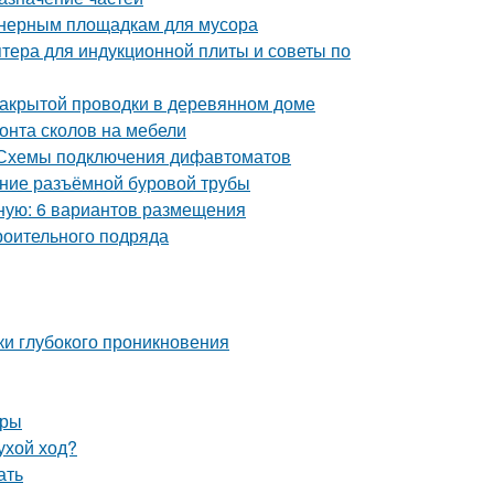
йнерным площадкам для мусора
птера для индукционной плиты и советы по
закрытой проводки в деревянном доме
онта сколов на мебели
 Схемы подключения дифавтоматов
ение разъёмной буровой трубы
бную: 6 вариантов размещения
роительного подряда
ки глубокого проникновения
уры
ухой ход?
ать