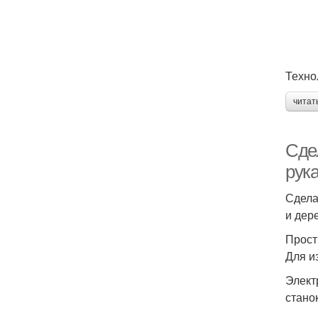
Техно
читат
Сде
рук
Сдела
и дер
Прост
Для и
Элект
стано