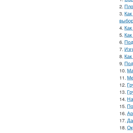
2.
Пло
3.
Как
выбор
4.
Как
5.
Как
6.
Под
7.
Изг
8.
Как
9.
Под
10.
Ма
11.
Ме
12.
Гр
13.
Гр
14.
На
15.
По
16.
Ар
17.
Да
18.
Ок