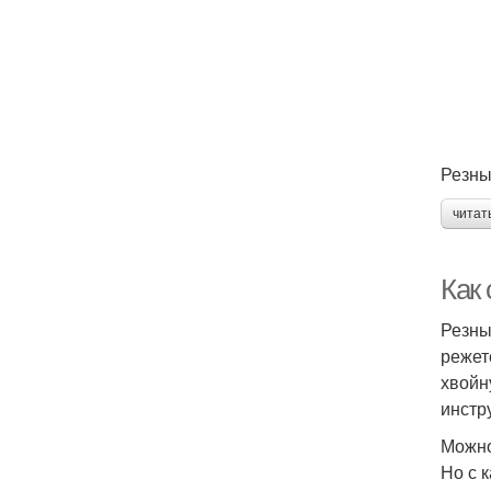
Резны
читат
Как
Резны
режет
хвойн
инстр
Можно
Но с 