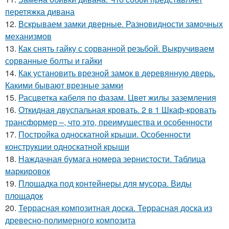
перетяжка дивана
12.
Вскрываем замки дверные. Разновидности замочных
механизмов
13.
Как снять гайку с сорванной резьбой. Выкручиваем
сорванные болты и гайки
14.
Как установить врезной замок в деревянную дверь.
Какими бывают врезные замки
15.
Расцветка кабеля по фазам. Цвет жилы заземления
16.
Откидная двуспальная кровать. 2 в 1 Шкаф-кровать
трансформер –, что это, преимущества и особенности
17.
Постройка односкатной крыши. Особенности
конструкции односкатной крыши
18.
Наждачная бумага номера зернистости. Таблица
маркировок
19.
Площадка под контейнеры для мусора. Виды
площадок
20.
Террасная композитная доска. Террасная доска из
древесно-полимерного композита