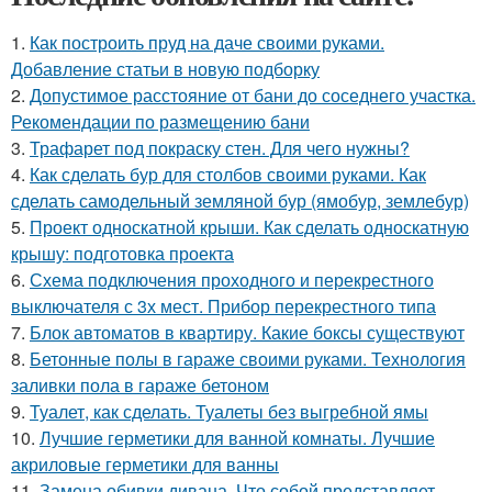
1.
Как построить пруд на даче своими руками.
Добавление статьи в новую подборку
2.
Допустимое расстояние от бани до соседнего участка.
Рекомендации по размещению бани
3.
Трафарет под покраску стен. Для чего нужны?
4.
Как сделать бур для столбов своими руками. Как
сделать самодельный земляной бур (ямобур, землебур)
5.
Проект односкатной крыши. Как сделать односкатную
крышу: подготовка проекта
6.
Схема подключения проходного и перекрестного
выключателя с 3х мест. Прибор перекрестного типа
7.
Блок автоматов в квартиру. Какие боксы существуют
8.
Бетонные полы в гараже своими руками. Технология
заливки пола в гараже бетоном
9.
Туалет, как сделать. Туалеты без выгребной ямы
10.
Лучшие герметики для ванной комнаты. Лучшие
акриловые герметики для ванны
11.
Замена обивки дивана. Что собой представляет