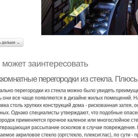
ь дальше →
 может заинтересовать
комнатные перегородки из стекла. Плюсы
ально перегородки из стекла можно было увидеть преимуще
ь они все чаще появляются в дизайне жилых помещений. На
овка столь хрупких конструкций дома - рискованная затея,
ных. Однако специалисты утверждают, что подобные опас
ородок применяется прочное каленое или многослойное стек
твращающая рассыпание осколков в случае повреждения. Б
аемое акриловое стекло (оргстекло, плексиглас), по сути - 