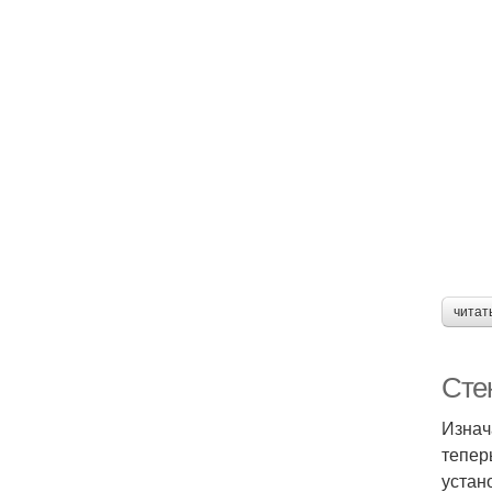
читат
Сте
Изнач
тепер
устан