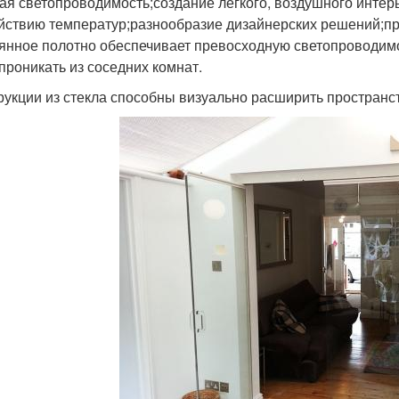
ая светопроводимость;создание легкого, воздушного интерь
йствию температур;разнообразие дизайнерских решений;пр
янное полотно обеспечивает превосходную светопроводимос
 проникать из соседних комнат.
рукции из стекла способны визуально расширить пространс