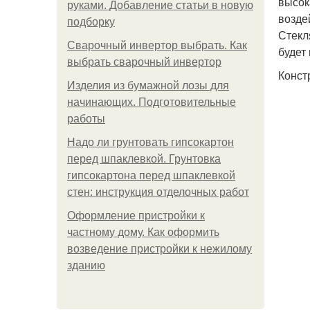
высок
руками. Добавление статьи в новую
возде
подборку
Стекл
Сварочный инвертор выбрать. Как
будет
выбрать сварочный инвертор
Конст
Изделия из бумажной лозы для
начинающих. Подготовительные
работы
Надо ли грунтовать гипсокартон
перед шпаклевкой. Грунтовка
гипсокартона перед шпаклевкой
стен: инструкция отделочных работ
Оформление пристройки к
частному дому. Как оформить
возведение пристройки к нежилому
зданию