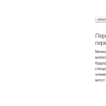
читат
Пер
пере
Межко
мобил
будущ
специ
элеме
могут