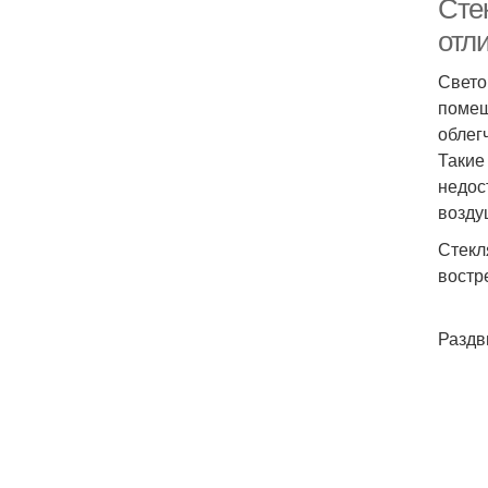
Сте
отл
Свето
помещ
облег
Такие
недос
возду
Стекл
востр
Раздв