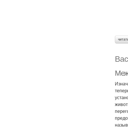
читат
Вас
Меж
Изнач
тепер
устан
живот
перег
предо
назыв