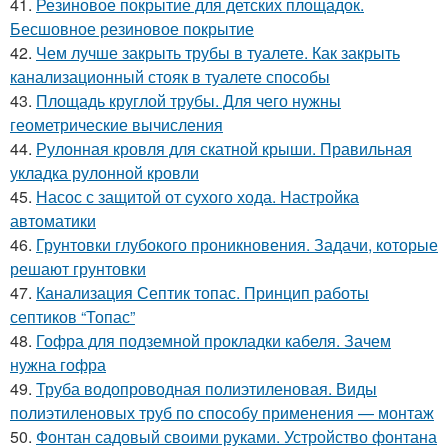
41.
Резиновое покрытие для детских площадок.
Бесшовное резиновое покрытие
42.
Чем лучше закрыть трубы в туалете. Как закрыть
канализационный стояк в туалете способы
43.
Площадь круглой трубы. Для чего нужны
геометрические вычисления
44.
Рулонная кровля для скатной крыши. Правильная
укладка рулонной кровли
45.
Насос с защитой от сухого хода. Настройка
автоматики
46.
Грунтовки глубокого проникновения. Задачи, которые
решают грунтовки
47.
Канализация Септик топас. Принцип работы
септиков “Топас”
48.
Гофра для подземной прокладки кабеля. Зачем
нужна гофра
49.
Труба водопроводная полиэтиленовая. Виды
полиэтиленовых труб по способу применения — монтаж
50.
Фонтан садовый своими руками. Устройство фонтана