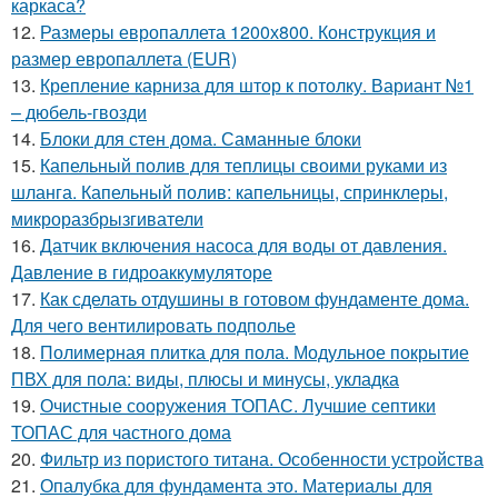
каркаса?
12.
Размеры европаллета 1200х800. Конструкция и
размер европаллета (EUR)
13.
Крепление карниза для штор к потолку. Вариант №1
– дюбель-гвозди
14.
Блоки для стен дома. Саманные блоки
15.
Капельный полив для теплицы своими руками из
шланга. Капельный полив: капельницы, спринклеры,
микроразбрызгиватели
16.
Датчик включения насоса для воды от давления.
Давление в гидроаккумуляторе
17.
Как сделать отдушины в готовом фундаменте дома.
Для чего вентилировать подполье
18.
Полимерная плитка для пола. Модульное покрытие
ПВХ для пола: виды, плюсы и минусы, укладка
19.
Очистные сооружения ТОПАС. Лучшие септики
ТОПАС для частного дома
20.
Фильтр из пористого титана. Особенности устройства
21.
Опалубка для фундамента это. Материалы для