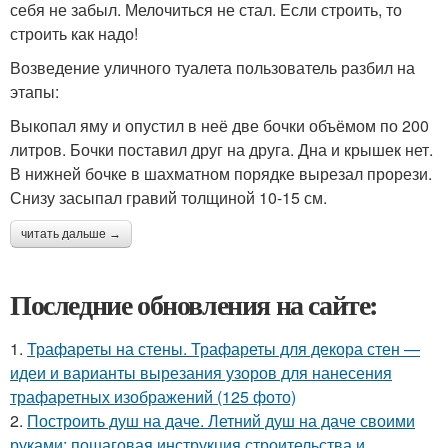
себя не забыл. Мелочиться не стал. Если строить, то
строить как надо!
Возведение уличного туалета пользователь разбил на
этапы:
Выкопал яму и опустил в неё две бочки объёмом по 200
литров. Бочки поставил друг на друга. Дна и крышек нет.
В нижней бочке в шахматном порядке вырезал прорези.
Снизу засыпал гравий толщиной 10-15 см.
читать дальше →
Последние обновления на сайте:
1.
Трафареты на стены. Трафареты для декора стен —
идеи и варианты вырезания узоров для нанесения
трафаретных изображений (125 фото)
2.
Построить душ на даче. Летний душ на даче своими
руками: пошаговая инструкция строительства и