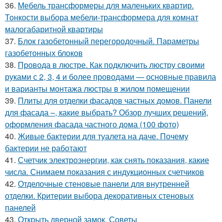
36.
Мебель трансформеры для маленьких квартир.
Тонкости выбора мебели-трансформера для комнат
малогабаритной квартиры
37.
Блок газобетонный перегородочный. Параметры
газобетонных блоков
38.
Провода в люстре. Как подключить люстру своими
руками с 2, 3, 4 и более проводами — основные правила
и варианты монтажа люстры в жилом помещении
39.
Плиты для отделки фасадов частных домов. Панели
для фасада –, какие выбрать? Обзор лучших решений,
оформления фасада частного дома (100 фото)
40.
Живые бактерии для туалета на даче. Почему
бактерии не работают
41.
Счетчик электроэнергии, как снять показания, какие
числа. Снимаем показания с индукционных счетчиков
42.
Отделочные стеновые панели для внутренней
отделки. Критерии выбора декоративных стеновых
панелей
43.
Открыть дверной замок. Советы