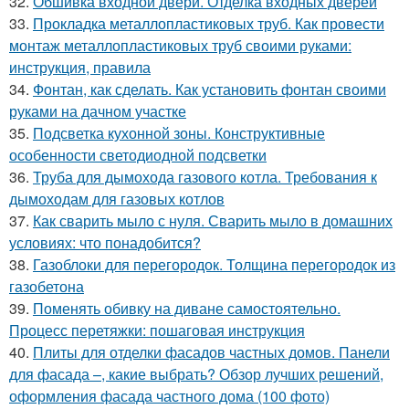
32.
Обшивка входной двери. Отделка входных дверей
33.
Прокладка металлопластиковых труб. Как провести
монтаж металлопластиковых труб своими руками:
инструкция, правила
34.
Фонтан, как сделать. Как установить фонтан своими
руками на дачном участке
35.
Подсветка кухонной зоны. Конструктивные
особенности светодиодной подсветки
36.
Труба для дымохода газового котла. Требования к
дымоходам для газовых котлов
37.
Как сварить мыло с нуля. Сварить мыло в домашних
условиях: что понадобится?
38.
Газоблоки для перегородок. Толщина перегородок из
газобетона
39.
Поменять обивку на диване самостоятельно.
Процесс перетяжки: пошаговая инструкция
40.
Плиты для отделки фасадов частных домов. Панели
для фасада –, какие выбрать? Обзор лучших решений,
оформления фасада частного дома (100 фото)