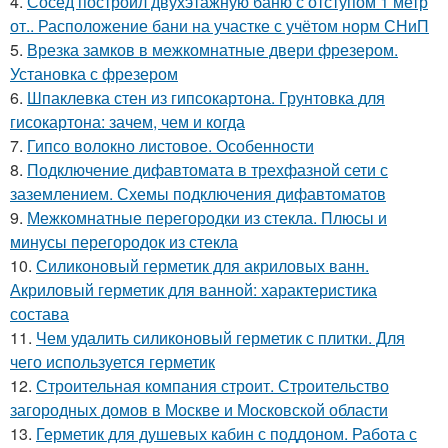
4.
Сосед построил двухэтажную баню с отступом 1 метр
от.. Расположение бани на участке с учётом норм СНиП
5.
Врезка замков в межкомнатные двери фрезером.
Установка с фрезером
6.
Шпаклевка стен из гипсокартона. Грунтовка для
гисокартона: зачем, чем и когда
7.
Гипсо волокно листовое. Особенности
8.
Подключение дифавтомата в трехфазной сети с
заземлением. Схемы подключения дифавтоматов
9.
Межкомнатные перегородки из стекла. Плюсы и
минусы перегородок из стекла
10.
Силиконовый герметик для акриловых ванн.
Акриловый герметик для ванной: характеристика
состава
11.
Чем удалить силиконовый герметик с плитки. Для
чего используется герметик
12.
Строительная компания строит. Строительство
загородных домов в Москве и Московской области
13.
Герметик для душевых кабин с поддоном. Работа с