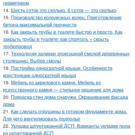
герметиком
14.
Шесть соток это сколько. 6 соток — это сколько
15.
Производство колодезных колец. Приготовление
бетона максимальной прочности
16.
Как закрыть трубы в туалете быстро и просто. Как
закрыть трубы в туалете: как спрятать + скрыть
трубопровод
17.
Технология заливки эпоксидной смолой деревянных
столешниц. Выбор смолы
18.
Постройка односкатной крыши. Особенности
конструкции односкатной крыши
19.
Мебель из акрилового камня. Мебель из
искусственного камня — стильное решение для дома
20.
Покраска стен дома снаружи. Окрашивание фасада
дома
21.
Как сделать отдушины в готовом фундаменте дома.
Для чего вентилировать подполье
22.
Укладка шпунтованной ДСП. Варианты укладки пола
из шпунтованной ДСП