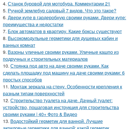
4.
Станок буровой для мотобура. Комментарии 21
5.
Ручной землебур садовый 7 видов. Что это такое?
6.
Двери купе в гардеробную своими руками. Двери купе:
преимущества и недостатки
7.
Блок автоматов в квартиру. Какие боксы существуют
8.
Высокомодульные герметики для душевых кабин и
ванных комнат
9.
Вазоны уличные своими руками. Уличные кашпо из
подручных и строительных материалов
10.
Стоянка под авто на даче своими руками. Как
сделать площадку под машину на даче своими руками: 6
простых способов
11.
Монтаж зеркала на стену. Особенности крепления к
разным типам поверхностей
12.
Строительство туалета на даче. Дачный туалет:
устройство, пошаговая инструкция для строительства
своими руками | 40+ Фото & Видео
13.
Водостойкий герметик для ванной. Лучшие
акриловые герметики для ванной: какой герметик