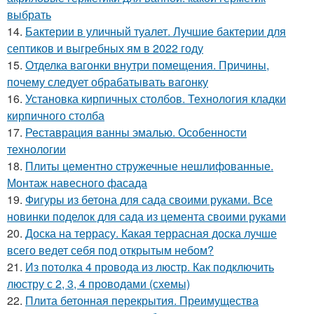
выбрать
14.
Бактерии в уличный туалет. Лучшие бактерии для
септиков и выгребных ям в 2022 году
15.
Отделка вагонки внутри помещения. Причины,
почему следует обрабатывать вагонку
16.
Установка кирпичных столбов. Технология кладки
кирпичного столба
17.
Реставрация ванны эмалью. Особенности
технологии
18.
Плиты цементно стружечные нешлифованные.
Монтаж навесного фасада
19.
Фигуры из бетона для сада своими руками. Все
новинки поделок для сада из цемента своими руками
20.
Доска на террасу. Какая террасная доска лучше
всего ведет себя под открытым небом?
21.
Из потолка 4 провода из люстр. Как подключить
люстру с 2, 3, 4 проводами (схемы)
22.
Плита бетонная перекрытия. Преимущества