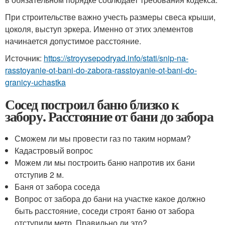
При строительстве важно учесть размеры свеса крыши,
цоколя, выступ эркера. Именно от этих элементов
начинается допустимое расстояние.
Источник:
https://stroyvsepodryad.info/stati/snip-na-
rasstoyanie-ot-bani-do-zabora-rasstoyanie-ot-bani-do-
granicy-uchastka
Сосед построил баню близко к
забору. Расстояние от бани до забора
Сможем ли мы провести газ по таким нормам?
Кадастровый вопрос
Можем ли мы построить баню напротив их бани
отступив 2 м.
Баня от забора соседа
Вопрос от забора до бани на участке какое должно
быть расстояние, соседи строят баню от забора
отступили метр. Правильно ли это?