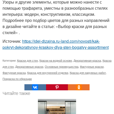
Узоры и другие элементы, которые можно нанести с
помощью трафарета, уместны в разнообразных стилях
интерьера: модерн, конструктивизм, классицизм.
Подробнее про подбор цветов для разных направлений
в дизайне читайте в статье: «Выбор краски для разных
стилей» .
Источник:
https://idei-dizajna.ru-land.com/novosti/kak-
pokryt-dekorativnoy-kraskoy-dlya-sten-bogatyy-assortiment
Категории:
Краски для стен
,
Краски на водной основе
,
Декоративная краска
,
Краска
для стен
,
Декоративные краски
,
Основные преимущества
,
Фактурные краски
,
Фактурная краска
,
Краска для внутренней отделки
,
Краска для наружных работ
,
Покраска по образцам
Читайте также