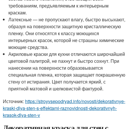
требованиям, предъявляемым к интерьерным
краскам.
Латексные — не пропускают влагу, быстро высыхают,
образуя на поверхности защитную кристаллическую
пленку. Они относятся к классу моющихся
интерьерных красок, которой не страшны химические
моющие средства.
Акриловые краски для кухни отличаются широчайшей
цветовой палитрой, не пахнут и быстро сохнут. При
нанесении на поверхности образовывается
специальная пленка, которая защищает покрашенную
стену от истирания. Цвет получается яркий, с
приятной матовой и шелковистой фактурой.
Источник:
https://stroyvsepodryad.info/novosti/dekorativnye-
kraski-dlya-sten-s-effektami-raznovidnosti-dekorativnyh-
krasok-dlya-sten-v
Декоративная краска для стен с