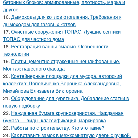
бетонных блоков: армированные, плотность, марка и
другое
16.
Дымоходы для котлов отопления. Требования к
дымоходам для газовых котлов
17.
Очистные сооружения ТОПАС. Лучшие септики
ТОПАС для частного дома
18.
Реставрация ванны эмалью. Особенности
технологии
19.
Плиты цементно стружечные нешлифованные.
Монтаж навесного фасада
20.
Контейнерные площадки для мусора. авторский
коллектив: Поповиченко Вероника Александровна,
Михайлова Елизавета Викторовна
21.
Оборудование для курятника. Добавление статьи в
новую подборку
22.
Наждачная бумага крупнозернистая. Наждачная
бумага — виды, классификация, маркировка
23.
Работы по строительству. Кто это такие?
24.
Как вставить замок в межкомнатную дверь с ручкой.