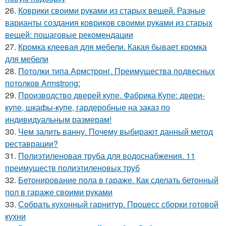
26.
Коврики своими руками из старых вещей. Разные
варианты создания ковриков своими руками из старых
вещей: пошаговые рекомендации
27.
Кромка клеевая для мебели. Какая бывает кромка
для мебели
28.
Потолки типа Армстронг. Преимущества подвесных
потолков Armstrong:
29.
Производство дверей купе. Фабрика Купе: двери-
купе, шкафы-купе, гардеробные на заказ по
индивидуальным размерам!
30.
Чем залить ванну. Почему выбирают данный метод
реставрации?
31.
Полиэтиленовая труба для водоснабжения. 11
преимуществ полиэтиленовых труб
32.
Бетонирование пола в гараже. Как сделать бетонный
пол в гараже своими руками
33.
Собрать кухонный гарнитур. Процесс сборки готовой
кухни