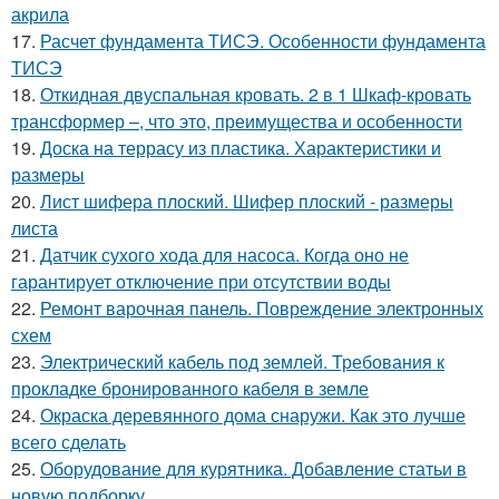
акрила
17.
Расчет фундамента ТИСЭ. Особенности фундамента
ТИСЭ
18.
Откидная двуспальная кровать. 2 в 1 Шкаф-кровать
трансформер –, что это, преимущества и особенности
19.
Доска на террасу из пластика. Характеристики и
размеры
20.
Лист шифера плоский. Шифер плоский - размеры
листа
21.
Датчик сухого хода для насоса. Когда оно не
гарантирует отключение при отсутствии воды
22.
Ремонт варочная панель. Повреждение электронных
схем
23.
Электрический кабель под землей. Требования к
прокладке бронированного кабеля в земле
24.
Окраска деревянного дома снаружи. Как это лучше
всего сделать
25.
Оборудование для курятника. Добавление статьи в
новую подборку