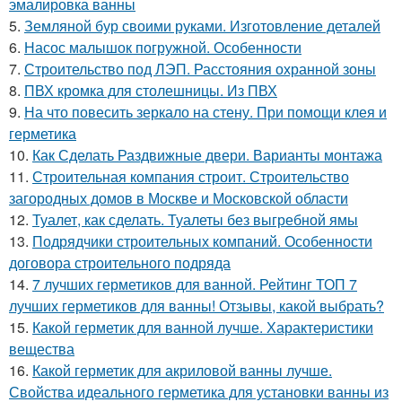
эмалировка ванны
5.
Земляной бур своими руками. Изготовление деталей
6.
Насос малышок погружной. Особенности
7.
Строительство под ЛЭП. Расстояния охранной зоны
8.
ПВХ кромка для столешницы. Из ПВХ
9.
На что повесить зеркало на стену. При помощи клея и
герметика
10.
Как Сделать Раздвижные двери. Варианты монтажа
11.
Строительная компания строит. Строительство
загородных домов в Москве и Московской области
12.
Туалет, как сделать. Туалеты без выгребной ямы
13.
Подрядчики строительных компаний. Особенности
договора строительного подряда
14.
7 лучших герметиков для ванной. Рейтинг ТОП 7
лучших герметиков для ванны! Отзывы, какой выбрать?
15.
Какой герметик для ванной лучше. Характеристики
вещества
16.
Какой герметик для акриловой ванны лучше.
Свойства идеального герметика для установки ванны из