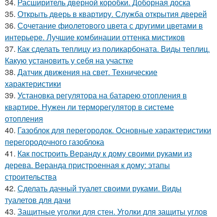
34.
Расширитель дверной коробки. Доборная доска
35.
Открыть дверь в квартиру. Служба открытия дверей
36.
Сочетание фиолетового цвета с другими цветами в
интерьере. Лучшие комбинации оттенка мистиков
37.
Как сделать теплицу из поликарбоната. Виды теплиц.
Какую установить у себя на участке
38.
Датчик движения на свет. Технические
характеристики
39.
Установка регулятора на батарею отопления в
квартире. Нужен ли терморегулятор в системе
отопления
40.
Газоблок для перегородок. Основные характеристики
перегородочного газоблока
41.
Как построить Веранду к дому своими руками из
дерева. Веранда пристроенная к дому: этапы
строительства
42.
Сделать дачный туалет своими руками. Виды
туалетов для дачи
43.
Защитные уголки для стен. Уголки для защиты углов