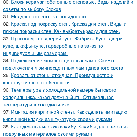
30.
Блоки керамзитобетонные стеновые. Виды изделий и
советы по выбору блоков
31.
Молдинг это, что. Разновидности
32.
Краска под покраску стен. Краска для стен. Виды и
плюсы покраски стен. Как выбрать краску для стен.
33.
Производство дверей купе. Фабрика Купе: двери-
купе, шкафы-купе, гардеробные на заказ по
индивидуальным размерам!
34.
Подключение люминесцентных ламп. Схемы
подключения люминесцентных ламп дневного света
35.
Кровать от стены откидная. Преимущества и
конструктивные особенности
36.
Температура в холодильной камере бытового
холодильника, какая должна быть. Оптимальная
температура в холодильнике
37.
Имитация кирпичной стены. Как сделать имитацию
кирпичной кладки из штукатурки своими руками
38.
Как сделать высокую клумбу. Клумбы для цветов из
подручных материалов своими руками