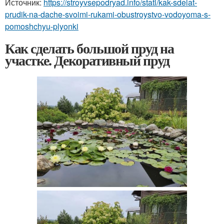
Источник:
https://stroyvsepodryad.info/stati/kak-sdelat-
prudik-na-dache-svoimi-rukami-obustroystvo-vodoyoma-s-
pomoshchyu-plyonki
Как сделать большой пруд на
участке. Декоративный пруд