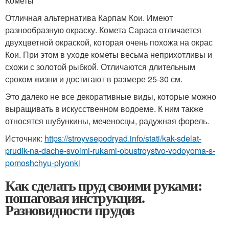
Кометы
Отличная альтернатива Карпам Кои. Имеют
разнообразную окраску. Комета Сараса отличается
двухцветной окраской, которая очень похожа на окрас
Кои. При этом в уходе кометы весьма неприхотливы и
схожи с золотой рыбкой. Отличаются длительным
сроком жизни и достигают в размере 25-30 см.
Это далеко не все декоративные виды, которые можно
выращивать в искусственном водоеме. К ним также
относятся шубункины, меченосцы, радужная форель.
Источник:
https://stroyvsepodryad.info/stati/kak-sdelat-
prudik-na-dache-svoimi-rukami-obustroystvo-vodoyoma-s-
pomoshchyu-plyonki
Как сделать пруд своими руками:
пошаговая инструкция.
Разновидности прудов