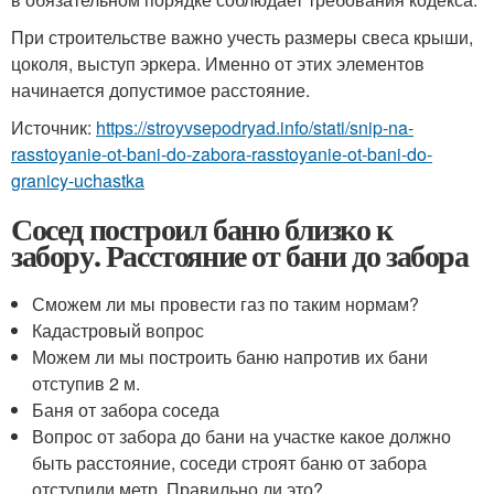
При строительстве важно учесть размеры свеса крыши,
цоколя, выступ эркера. Именно от этих элементов
начинается допустимое расстояние.
Источник:
https://stroyvsepodryad.info/stati/snip-na-
rasstoyanie-ot-bani-do-zabora-rasstoyanie-ot-bani-do-
granicy-uchastka
Сосед построил баню близко к
забору. Расстояние от бани до забора
Сможем ли мы провести газ по таким нормам?
Кадастровый вопрос
Можем ли мы построить баню напротив их бани
отступив 2 м.
Баня от забора соседа
Вопрос от забора до бани на участке какое должно
быть расстояние, соседи строят баню от забора
отступили метр. Правильно ли это?