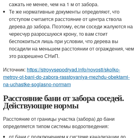
сажать не менее, чем на 1 м от забора.
Те же нормативные документы определяют, что
отступом считается расстояние от центра ствола
дерева до забора. Поэтому, если соседи жалуются на
чересчур разросшуюся крону, то вам стоит
беспокоиться лишь при условии, что дерева вы
посадили на меньшем расстоянии от ограждения, чем
это разрешено СНиП.
Источник:
https://stroyvsepodryad.info/novosti/skolko-
metrov-ot-bani-do-zabora-rasstoyaniya-mezhdu-obektami-
na-uchastke-soglasno-normam
Расстояние бани от забора соседей.
Действующие нормы
Расстояние от границы участка (забора) до бани
определяется типом системы водоотведения:
от бани с подключением к системе канализации до