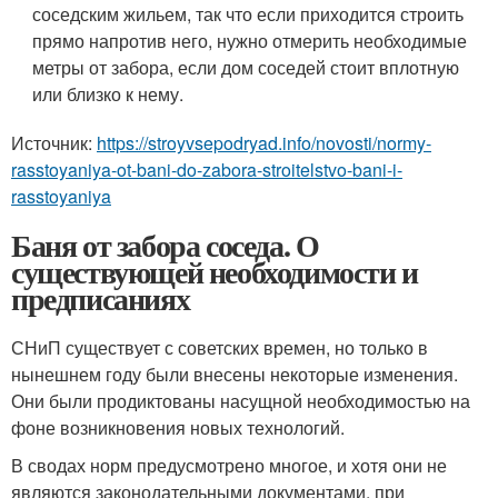
соседским жильем, так что если приходится строить
прямо напротив него, нужно отмерить необходимые
метры от забора, если дом соседей стоит вплотную
или близко к нему.
Источник:
https://stroyvsepodryad.info/novosti/normy-
rasstoyaniya-ot-bani-do-zabora-stroitelstvo-bani-i-
rasstoyaniya
Баня от забора соседа. О
существующей необходимости и
предписаниях
СНиП существует с советских времен, но только в
нынешнем году были внесены некоторые изменения.
Они были продиктованы насущной необходимостью на
фоне возникновения новых технологий.
В сводах норм предусмотрено многое, и хотя они не
являются законодательными документами, при