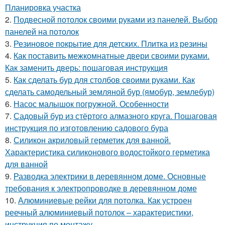
Планировка участка
2.
Подвесной потолок своими руками из панелей. Выбор
панелей на потолок
3.
Резиновое покрытие для детских. Плитка из резины
4.
Как поставить межкомнатные двери своими руками.
Как заменить дверь: пошаговая инструкция
5.
Как сделать бур для столбов своими руками. Как
сделать самодельный земляной бур (ямобур, землебур)
6.
Насос малышок погружной. Особенности
7.
Садовый бур из стёртого алмазного круга. Пошаговая
инструкция по изготовлению садового бура
8.
Силикон акриловый герметик для ванной.
Характеристика силиконового водостойкого герметика
для ванной
9.
Разводка электрики в деревянном доме. Основные
требования к электропроводке в деревянном доме
10.
Алюминиевые рейки для потолка. Как устроен
реечный алюминиевый потолок – характеристики,
инструкция по монтажу