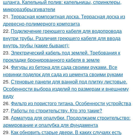
шланга. Капельный полив: капельницы, спринклеры,
микроразбрызгиватели
21.
Террасная композитная доска. Террасная доска из
древесно-полимерного композита
22.
Подключение греющего кабеля для водопровода
внутри трубы. Различия греющего кабеля для ввода
внутрь трубы (какие бывают):
23.
Электрический кабель под землей. Требования к
прокладке бронированного кабеля в земле
24.
Фигуры из бетона для сада своими руками. Все
новинки поделок для сада из цемента своими руками
25.
Стеновые панели для ванной под плитку листовые.
Особенности выбора изделий по размерам и внешнему
виду
26.
Фильтр из пористого титана. Особенности устройства
27.
Работы по строительству. Кто это такие?
28.
Арматура для опалубки. Продолжаем строительство:
армирование и опалубка для фундамента
29.
Как обновить старые двери. В каких случаях есть