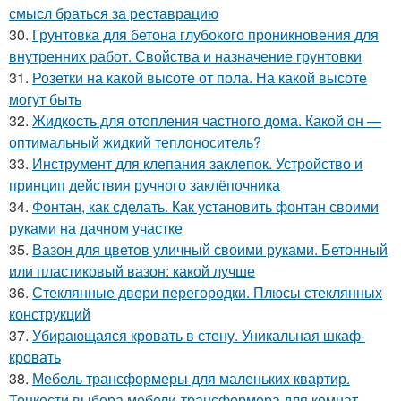
смысл браться за реставрацию
30.
Грунтовка для бетона глубокого проникновения для
внутренних работ. Свойства и назначение грунтовки
31.
Розетки на какой высоте от пола. На какой высоте
могут быть
32.
Жидкость для отопления частного дома. Какой он —
оптимальный жидкий теплоноситель?
33.
Инструмент для клепания заклепок. Устройство и
принцип действия ручного заклёпочника
34.
Фонтан, как сделать. Как установить фонтан своими
руками на дачном участке
35.
Вазон для цветов уличный своими руками. Бетонный
или пластиковый вазон: какой лучше
36.
Стеклянные двери перегородки. Плюсы стеклянных
конструкций
37.
Убирающаяся кровать в стену. Уникальная шкаф-
кровать
38.
Мебель трансформеры для маленьких квартир.
Тонкости выбора мебели-трансформера для комнат