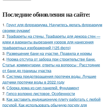
Последние обновления на сайте:
1.
Грунт для флорариума. Научитесь делать флорариум
своими руками!
2.
Трафареты на стены. Трафареты для декора стен —
идеи и варианты вырезания узоров для нанесения
трафаретных изображений (125 фото)
3.
Размещение бани на участке. Правила и нормы
4.
Норма отступа от забора при строительстве бани.
Статьи, комментарии, ответы на вопросы : Расстояние
от бани до границы участка
5.
Система предотвращения протечек воды. Лучшие
датчики протечки воды в 2022 году
6.
Сборка дома из сип панелей. Фундамент
7.
Гипсо волокно листовое. Особенности
8.
Как заставить индукционную плиту работать с любой
посудой. Как использовать обычную посуду для