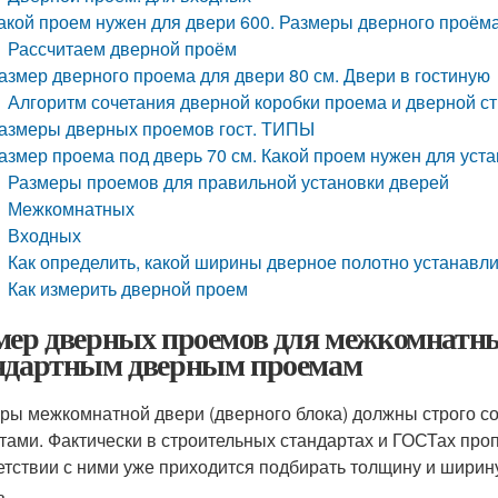
акой проем нужен для двери 600. Размеры дверного проёма
Рассчитаем дверной проём
азмер дверного проема для двери 80 см. Двери в гостиную
Алгоритм сочетания дверной коробки проема и дверной с
азмеры дверных проемов гост. ТИПЫ
азмер проема под дверь 70 см. Какой проем нужен для ус
Размеры проемов для правильной установки дверей
Межкомнатных
Входных
Как определить, какой ширины дверное полотно устанавл
Как измерить дверной проем
мер дверных проемов для межкомнатны
ндартным дверным проемам
ры межкомнатной двери (дверного блока) должны строго со
тами. Фактически в строительных стандартах и ГОСТах пр
етствии с ними уже приходится подбирать толщину и ширину
ь.