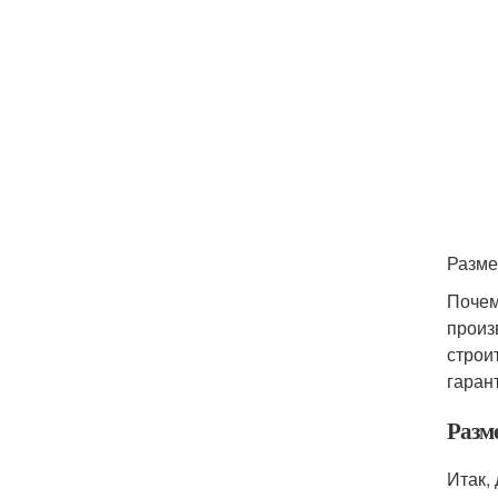
Разме
Почем
произ
строи
гаран
Разм
Итак,