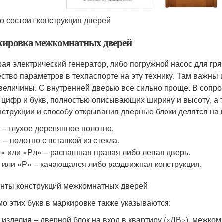
го состоит конструкция дверей
ировка межкомнатных дверей
ая электрический генератор, либо погружной насос для гря
ство параметров в техпаспорте на эту технику. Там важны и
величины. С внутренней дверью все сильно проще. В сопро
 цифр и букв, полностью описывающих ширину и высоту, а 
нструкции и способу открывания дверные блоки делятся на 
 – глухое деревянное полотно.
 – полотно с вставкой из стекла.
» или «Рл» – распашная правая либо левая дверь.
 или «Р» – качающаяся либо раздвижная конструкция.
нты конструкций межкомнатных дверей
о этих букв в маркировке также указываются:
 изделия – дверной блок на вход в квартиру («ДВ»), межком