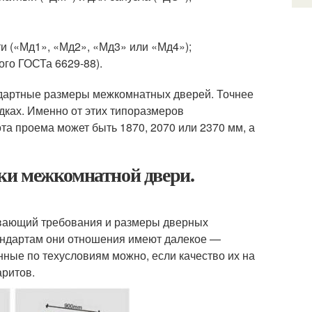
ти («Мд1», «Мд2», «Мд3» или «Мд4»);
го ГОСТа 6629-88).
ндартные размеры межкомнатных дверей. Точнее
дках. Именно от этих типоразмеров
та проема может быть 1870, 2070 или 2370 мм, а
ки межкомнатной двери.
ывающий требования и размеры дверных
тандартам они отношения имеют далекое —
нные по техусловиям можно, если качество их на
аритов.