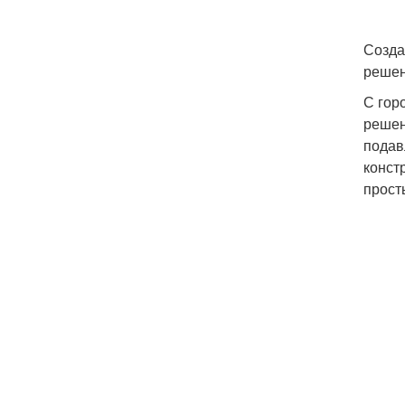
Созда
решен
С гор
решен
подав
конст
прост