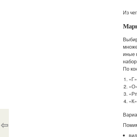
Из че
Марк
Выбир
множе
иные 
набор
По ко
«Г»
«О»
«Рп
«К»
Вариа
⇦
Помим
вид