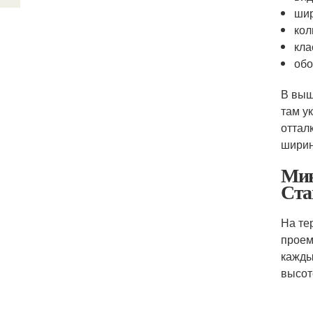
шир
кол
кла
обо
В выш
там у
оттал
ширин
Мин
Ста
На те
проем
кажды
высот