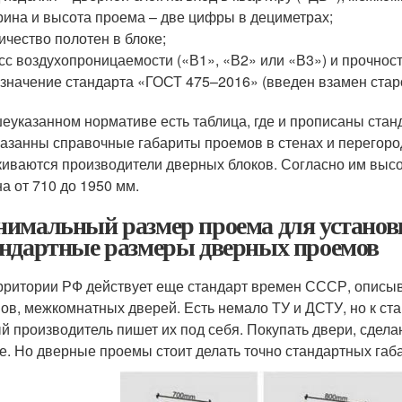
ина и высота проема – две цифры в дециметрах;
ичество полотен в блоке;
сс воздухопроницаемости («В1», «В2» или «В3») и прочнос
значение стандарта «ГОСТ 475–2016» (введен взамен старо
еуказанном нормативе есть таблица, где и прописаны ста
казанны справочные габариты проемов в стенах и перегоро
киваются производители дверных блоков. Согласно им высо
а от 710 до 1950 мм.
имальный размер проема для установ
ндартные размеры дверных проемов
рритории РФ действует еще стандарт времен СССР, опис
ов, межкомнатных дверей. Есть немало ТУ и ДСТУ, но к с
й производитель пишет их под себя. Покупать двери, сдела
е. Но дверные проемы стоит делать точно стандартных габ