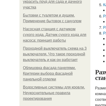
украсить пруд для сада и дачного
К
участка
Бытовки с туалетом и душем.
Р
Применение бытовок с санузлом
Р
Насосная станция с датчиком
Р
сухого хода. Датчик сухого хода для
насоса: принцип работы
Проходной выключатель схема на 3
выключателя. Что такое проходной
выключатель и как он работает
Облицовка фасада панелями.
Раз
Критерии выбора фасадной
ста
панельной отделки
Водосливные системы для кровли.
Разме
Неукоснительные правила
комна
проектирования
соотв
внутр