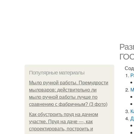
Раз
ГОС
Сод
Популярные материалы
Р
Мыло ручной работы. Премудрости
М
мыловаров: действительно ли
мыло ручной работы лучше по
сравнению с фабричным? (3 фото)
К
Как обустроить пруд на дачном
Д
участке. Пруд на даче —, как
спроектировать, построить и