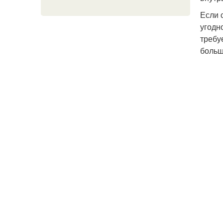
Если 
угодн
требу
больш