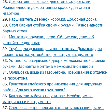
28.
Декоративные краски для стен с эффектами.
Разновидности декоративных красок для стен в
квартире
29.
Расширитель дверной коробки. Доборная доска
30.
Стол барная стойка своими руками. Разновидности
барных стоек
31.
Монтаж доводчика двери. Общие сведения об
устройстве дверных
32.
Трубы для дымохода газового котла. Дымоход для
газового котла: устройство, конструкция, диаметр
33.
Установка раздвижной двери межкомнатной своими
руками. Варианты монтажа межкомнатной двери
34.
Облицовка дома из газобетона. Требования к отделке
из газобетона
35.
Грунтовка глубокого проникновения для наружных
работ. Для чего нужна грунтовка?
36.
Как заменить бачок на унитазе. Необходимые
материалы и инструменты
37.
Счетчик электроэнергии, как снять показания, какие