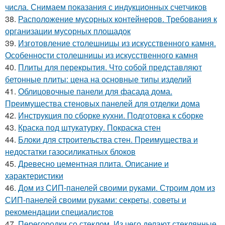
числа. Снимаем показания с индукционных счетчиков
38.
Расположение мусорных контейнеров. Требования к
организации мусорных площадок
39.
Изготовление столешницы из искусственного камня.
Особенности столешницы из искусственного камня
40.
Плиты для перекрытия. Что собой представляют
бетонные плиты: цена на основные типы изделий
41.
Облицовочные панели для фасада дома.
Преимущества стеновых панелей для отделки дома
42.
Инструкция по сборке кухни. Подготовка к сборке
43.
Краска под штукатурку. Покраска стен
44.
Блоки для строительства стен. Преимущества и
недостатки газосиликатных блоков
45.
Древесно цементная плита. Описание и
характеристики
46.
Дом из СИП-панелей своими руками. Строим дом из
СИП-панелей своими руками: секреты, советы и
рекомендации специалистов
47.
Перегородки со стеклом. Из чего делают стеклянные