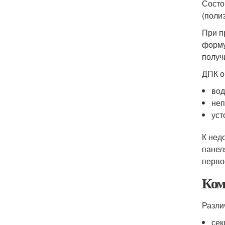
Состо
(поли
При п
форму
получ
ДПК о
вод
неп
уст
К нед
панел
перво
Ком
Разли
сек