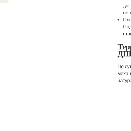
дос
неп
Пле
Под
ста
Тер
ДПК
По су
механ
натур