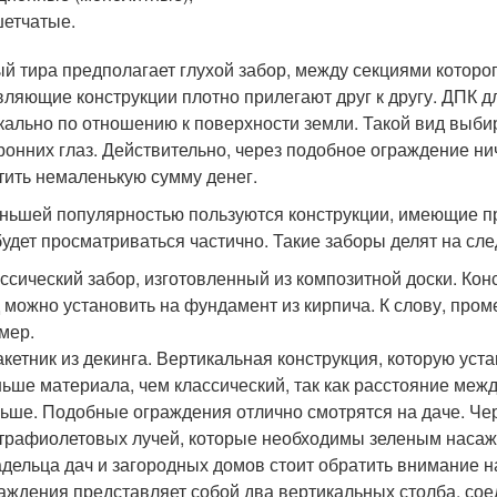
етчатые.
й тира предполагает глухой забор, между секциями которог
вляющие конструкции плотно прилегают друг к другу. ДПК 
кально по отношению к поверхности земли. Такой вид выбира
ронних глаз. Действительно, через подобное ограждение нич
тить немаленькую сумму денег.
ньшей популярностью пользуются конструкции, имеющие пр
будет просматриваться частично. Такие заборы делят на сл
ссический забор, изготовленный из композитной доски. Конс
 можно установить на фундамент из кирпича. К слову, пр
мер.
кетник из декинга. Вертикальная конструкция, которую уст
ьше материала, чем классический, так как расстояние меж
ьше. Подобные ограждения отлично смотрятся на даче. Че
трафиолетовых лучей, которые необходимы зеленым насаж
дельца дач и загородных домов стоит обратить внимание н
аждения представляет собой два вертикальных столба, со