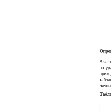
Опред
В час
натур
прихо
табли
личны
Табли