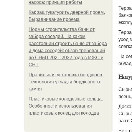
насоса: принцип работы
Терра
Как заштукатурить дверной проем.
балко
Выравнивание проема
экспл
Нормы строительства бани от
Терра
забора соседей. На каком
уход 
расстоянии строить баню от забора
слегк
и дома соседей: обзор требований
На се
по СНиП 2021-2022 года в ИЖС и
облад
СНТ
Нату
Правильная установка бордюров.
Технология укладки бордюрного
Сырье
камня
ясень
Пластиковые колодезные кольца.
Доска
Особенности использования
Сырье
пластиковых колец для колодца
раз в
Без э