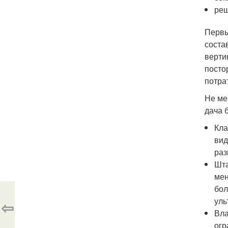
реш
Первы
соста
верти
посто
потра
Не ме
дача 
Кла
вид
раз
Шта
мен
бол
уль
⇦
Вла
огр