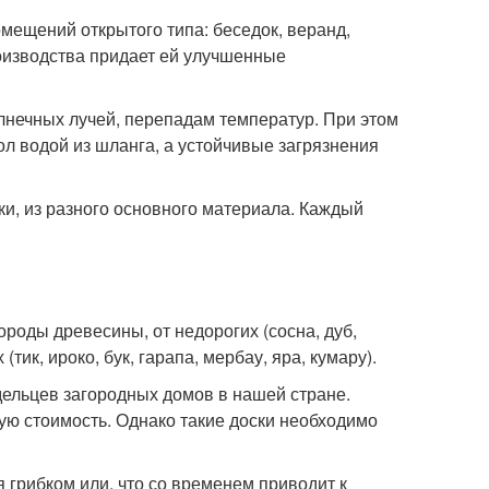
омещений открытого типа: беседок, веранд,
оизводства придает ей улучшенные
лнечных лучей, перепадам температур. При этом
ол водой из шланга, а устойчивые загрязнения
ки, из разного основного материала. Каждый
роды древесины, от недорогих (сосна, дуб,
ик, ироко, бук, гарапа, мербау, яра, кумару).
дельцев загородных домов в нашей стране.
ую стоимость. Однако такие доски необходимо
 грибком или, что со временем приводит к