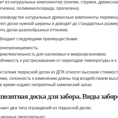
ит из натуральных компонентов (опилки, стружка, древесна
этилена, поливинилхлорида, пропилена).
роизводстве натуральные древесные компоненты перемеш
ют доски нужной ширины и доводят до стандартных размер
ить доски разнообразных оттенков.
бладает следующими преимуществами:
онепроницаемость;
ривлекательность для насекомых и микроорганизмов;
ойчивость к растрескиванию от перепадов температуры и к
остаткам террасной доски из ДПК относят высокую стоимос
ями, склонность к изменению длины под воздействием выс
е время издают неприятный химический запах.
позитная доска для забора. Виды забор
чают два типа ограждений из террасной доски:
ционные (монолитные);