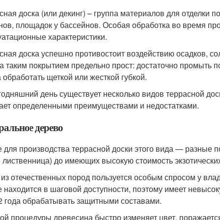
сная доска (или декинг) – группа материалов для отделки п
нов, площадок у бассейнов. Особая обработка во время пр
уатационные характеристики.
сная доска успешно противостоит воздействию осадков, со
за таким покрытием предельно прост: достаточно промыть п
а обработать щеткой или жесткой губкой.
годняшний день существует несколько видов террасной дос
ает определенными преимуществами и недостатками.
ральное дерево
 для производства террасной доски этого вида — разные по
, лиственница) до имеющих высокую стоимость экзотических (т
 из отечественных пород пользуется особым спросом у вла
 находится в шаговой доступности, поэтому имеет невысок
 2 года обрабатывать защитными составами.
той процедуры древесина быстро изменяет цвет, поражается