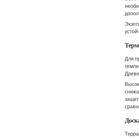
необх
допол
Экзот
устой
Терм
Для п
темпе
Древе
Высок
снижа
защит
сравн
Доск
Терра