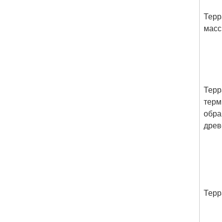
Терр
масс
Терр
терм
обра
древ
Терр