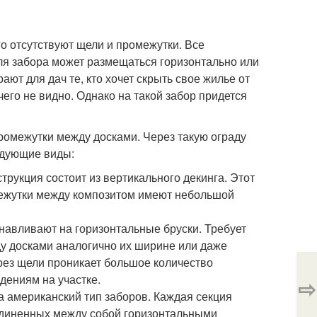
о отсутствуют щели и промежутки. Все
для забора может размещаться горизонтально или
ют для дач те, кто хочет скрыть свое жилье от
его не видно. Однако на такой забор придется
омежутки между досками. Через такую ограду
едующие виды:
трукция состоит из вертикального декинга. Этот
омежутки между композитом имеют небольшой
анавливают на горизонтальные бруски. Требует
ду досками аналогично их ширине или даже
рез щели проникает большое количество
дениям на участке.
⇨
а американский тип заборов. Каждая секция
единенных между собой горизонтальными