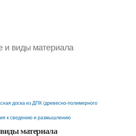
е и виды материала
асная доска из ДПК (древесно-полимерного
ция к сведению и размышлению
 виды материала