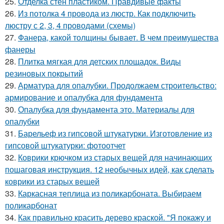
25.
Отделка стен пластиком. Правдивые факты
26.
Из потолка 4 провода из люстр. Как подключить
люстру с 2, 3, 4 проводами (схемы)
27.
Фанера, какой толщины бывает. В чем преимущества
фанеры
28.
Плитка мягкая для детских площадок. Виды
резиновых покрытий
29.
Арматура для опалубки. Продолжаем строительство:
армирование и опалубка для фундамента
30.
Опалубка для фундамента это. Материалы для
опалубки
31.
Барельеф из гипсовой штукатурки. Изготовление из
гипсовой штукатурки: фотоотчет
32.
Коврики крючком из старых вещей для начинающих
пошаговая инструкция. 12 необычных идей, как сделать
коврики из старых вещей
33.
Каркасная теплица из поликарбоната. Выбираем
поликарбонат
34.
Как правильно красить дерево краской. "Я покажу и